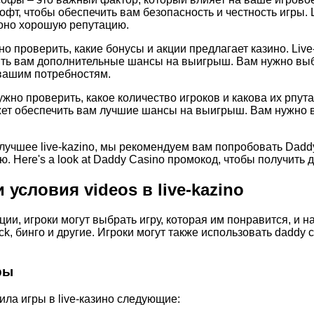
фт, чтобы обеспечить вам безопасность и честность игры. Let's
 оно хорошую репутацию.
о проверить, какие бонусы и акции предлагает казино. Liv
ть вам дополнительные шансы на выигрыш. Вам нужно выбр
вашим потребностям.
жно проверить, какое количество игроков и какова их рпута
ет обеспечить вам лучшие шансы на выигрыш. Вам нужно в
лучшее live-kazino, мы рекомендуем вам попробовать Daddy
ю. Here's a look at Daddy Casino промокод, чтобы получить
 условия videos в live-kazino
ии, игроки могут выбрать игру, которая им понравится, и на
ack, бинго и другие. Игроки могут также использовать dadd
ры
ла игры в live-казино следующие: