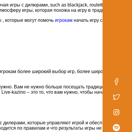
я игры с дилюрами, such as blackjack, roulette, baccarat a
 атмосферу игры, которая похожа на игру в традиционном каз
ды
, которые могут помочь
игрокам
начать игру с
ет игрокам более широкий выбор игр, более широкие возможн
ам нужно. Вам не нужно больше посещать традиционные казин
ive-kazino – это то, что вам нужно, чтобы начать играть в
ь с дилерами, которые управляют игрой и обеспечивают ее
оводится по правилам и что результаты игры не могут быть