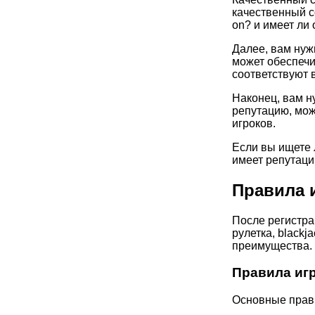
качественный со
on? и имеет ли
Далее, вам нужн
может обеспечи
соответствуют 
Наконец, вам ну
репутацию, мож
игроков.
Если вы ищете 
имеет репутаци
Правила и
После регистрац
рулетка, blackj
преимущества.
Правила иг
Основные прави