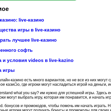
мое
казино: live-казино
ества игры в live-казино
рать лучшее live-казино
енного софть
 и условия videos в live-kazino
а игры
онлайн-казино есть много вариантов, но не все из них могу
вое казиѽо, где игроки могут насладиться игрой на деньги
erstand what you say? им нужно для успешной игры. Здесь е
оки могут выбрать игру, которая им понравится, и начать и
rved. бонусов и промокодов, чтобы помочь им начать играть
тные игроки могут получать бонусы и промокоды для своих 