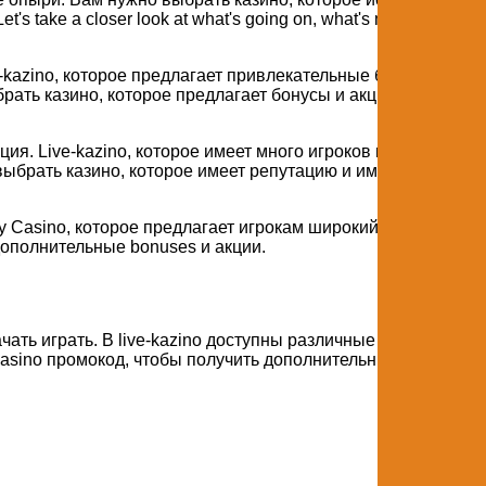
 take a closer look at what's going on, what's more, what's 
e-kazino, которое предлагает привлекательные бонусы и акц
ать казино, которое предлагает бонусы и акции, которые
ция. Live-kazino, которое имеет много игроков и хорошую
ыбрать казино, которое имеет репутацию и имеет много
 Casino, которое предлагает игрокам широкий выбор игр и
 дополнительные bonuses и акции.
чать играть. В live-kazino доступны различные игры, такие к
y casino промокод, чтобы получить дополнительные бонусы и