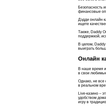
Безопасность и
финансовые опер
Дэдди онлайн к
ищете качестве
Также, Daddy On
поддержкой, ис
В целом, Daddy 
выиграть больш
Онлайн ка
В наше время и
в свои любимые
Однако, не все
в реальном врем
Live-казино – э
удобством дома
игру в традици