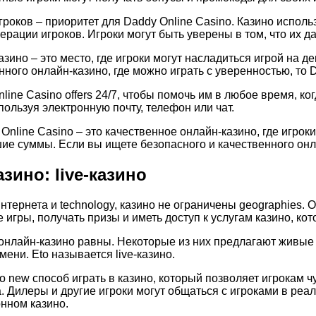
гроков – приоритет для Daddy Online Casino. Казино испол
ации игроков. Игроки могут быть уверены в том, что их дан
азино – это место, где игроки могут насладиться игрой на 
нного онлайн-казино, где можно играть с уверенностью, то 
line Casino offers 24/7, чтобы помочь им в любое время, к
пользуя электронную почту, телефон или чат.
Online Casino – это качественное онлайн-казино, где игрок
ие суммы. Если вы ищете безопасного и качественного онла
зино: live-казино
нтернета и technology, казино не ограничены geographies.
 игры, получать призы и иметь доступ к услугам казино, ко
 онлайн-казино равны. Некоторые из них предлагают живые 
ени. Eto называется live-казино.
то new способ играть в казино, который позволяет игрокам 
. Дилеры и другие игроки могут общаться с игроками в реа
онном казино.