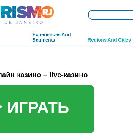
Experiences And
Segments
Regions And Cities
айн казино – live-казино
️ ИГРАТЬ