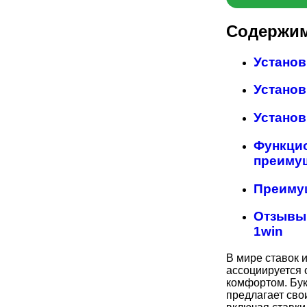
Содержи
Установ
Установ
Установ
Функци
преимущ
Преиму
Отзывы 
1win
В мире ставок и
ассоциируется 
комфортом. Бук
предлагает сво