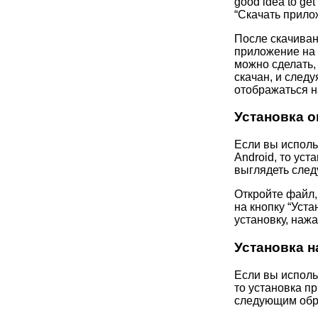
good idea to get
“Скачать прило
После скачиван
приложение на 
можно сделать,
скачан, и следу
отображаться н
Установка o
Если вы исполь
Android, то уст
выглядеть сле
Откройте файл,
на кнопку “Уста
установку, нажа
Установка н
Если вы исполь
то установка п
следующим обр