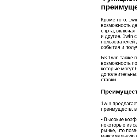
преимуще
Кроме того, 1w
возможность де
спрта, включая 
и другие. 1win 
пользователей 
события и пол
БК 1win также 
возможность по
которые могут 
дополнительных
ставки.
Преимущест
1win предлагае
преимуществ, в
• Высокие коэф
некоторые из 
рынке, что поз
максимальную 