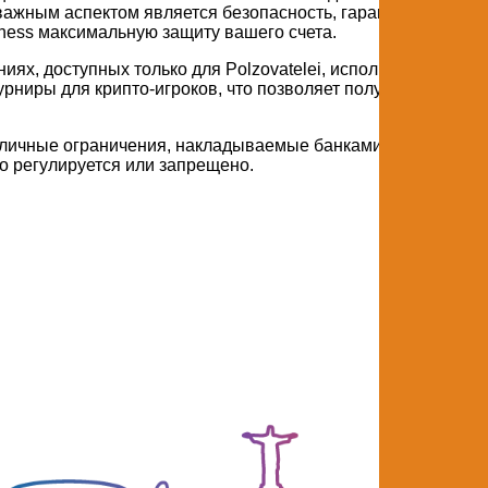
 важным аспектом является безопасность, гарантированная
eteness максимальную защиту вашего счета.
жениях, доступных только для Polzovatelei, использующих им
урниры для крипто-игроков, что позволяет получить еще бо
различные ограничения, накладываемые банками и платежны
но регулируется или запрещено.