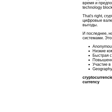
время и предпо
technology bloc
That's right, c
цифровые вал
выгоды.
И последнее, н
системами. Это
Anonymous
Низкие ко
Быстрая с
Повышенн
Участие в
Geograph
cryptocurrenci
currency