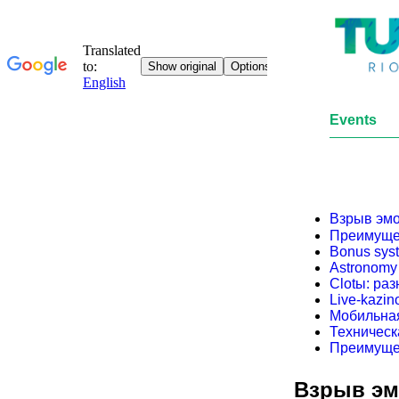
Events
Взрыв эмо
Преимущес
Bonus syst
Astronomy
Сlotы: ра
Live-kazin
Мобильная
Техническ
Преимущес
Взрыв эм