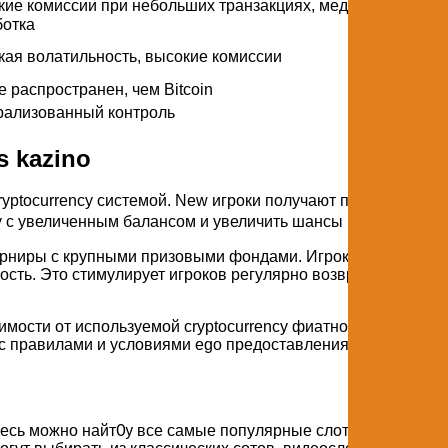
ие комиссии при небольших транзакциях, медленная
ботка
ая волатильность, высокие комиссии
 распространен, чем Bitcoin
рализованный контроль
s kazino
ryptocurrency системой. New игроки получают приветственн
 игру с увеличенным балансом и увеличить шансы на выигрыш.
турниры с крупными призовыми фондами. Игроки могут
ость. Это стимулирует игроков регулярно возвращаться в
симости от используемой cryptocurrency фиатной валюты.
с правилами и условиями ego предоставления.
десь можно найтѸ все самые популярные слоты от ведущи