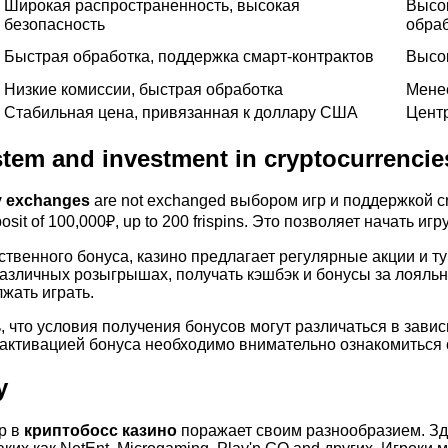
Широкая распространенность, высокая
Высок
безопасность
обра
Быстрая обработка, поддержка смарт-контрактов
Высок
Низкие комиссии, быстрая обработка
Менее
Стабильная цена, привязанная к доллару США
Цент
tem and investment in cryptocurrencie
y exchanges
are not exchanged выбором игр и поддержкой c
sit of 100,000₽, up to 200 frispins. Это позволяет начать
твенного бонуса, казино предлагает регулярные акции и 
различных розыгрышах, получать кэшбэк и бонусы за лояльн
жать играть.
, что условия получения бонусов могут различаться в зави
активацией бонуса необходимо внимательно ознакомиться 
y
р в
криптобосс казино
поражает своим разнообразием. З