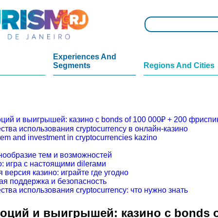
Experiences And
Segments
Regions And Cities
ций и выигрышей: казино с bonds of 100 000₽ + 200 фриспин
тва использования cryptocurrency в онлайн-казино
em and investment in cryptocurrencies kazino
знообразие тем и возможностей
o: игра с настоящими dilerами
 версия казино: играйте где угодно
ая поддержка и безопасность
тва использования cryptocurrency: что нужно знать
оций и выигрышей: казино с bonds of