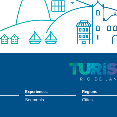
Experiences
Regions
Segments
Cities