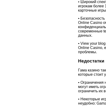
• Широкий спек
игрокам более 1
карточные игры,
• Безопасность
Online Casino 
конфиденциальн
современные t
данных.
• View your bl
Online Casino, 
проблемы.
Недостатки
Гама казино та
которые стоит 
• Ограничения 
могут иметь ог
ограничить их 
• Некоторые иг
неудобно: Gama