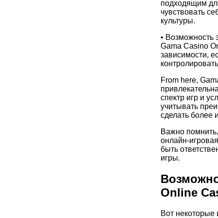
подходящим для
чувствовать се
культуры.
• Возможность з
Gama Casino On
зависимости, ес
контролировать
From here, Gama
привлекательна
спектр игр и ус
учитывать преи
сделать более
Важно помнить,
онлайн-игровая
быть ответстве
игры.
Возможно
Online Ca
Вот некоторые 