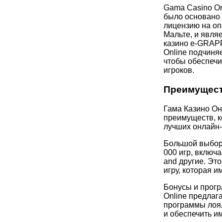
Gama Casino On
было основано 
лицензию на оп
Мальте, и явля
казино e-GRAPP
Online подчиня
чтобы обеспечи
игроков.
Преимущест
Гама Казино Он
преимуществ, к
лучших онлайн-
Большой выбор 
000 игр, включа
and другие. Это
игру, которая и
Бонусы и прог
Online предлаг
программы лоял
и обеспечить и