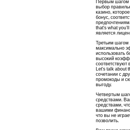
Первым шагом 
выбор правильн
казино, которо
бонус, соотве
предпочтениям. H
that's what you'l
является лице
Третьим шагом 
максимально э
использовать б
высокий коэфф
соответствуют
Let's talk abou
сочетании с др
промокоды и ск
выгоду.
Четвертым шаг
средствами. В
средствами, чт
вашими финанса
что вы не игра
позволить.