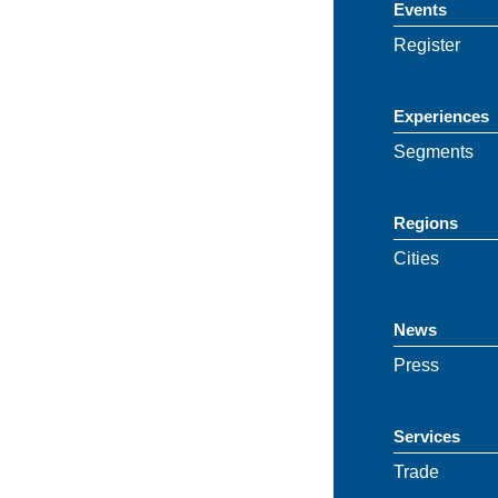
Events
Register
Experiences
Segments
Regions
Cities
News
Press
Services
Trade