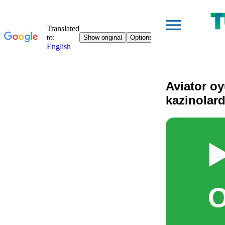
Aviator o
kazinolar
▶