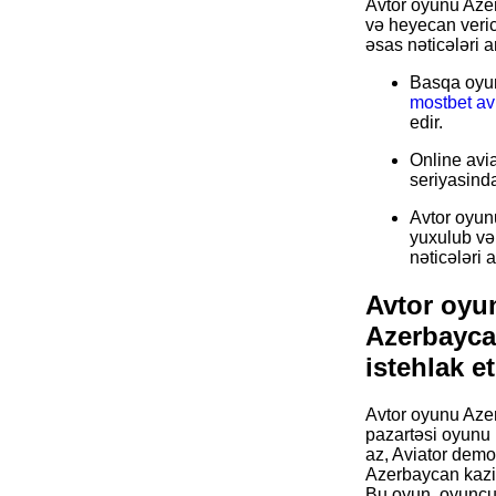
Avtor oyunu Aze
və heyecan veri
əsas nəticələri a
Basqa oyun
mostbet av
edir.
Online avi
seriyasinda
Avtor oyun
yuxulub v
nəticələri 
Avtor oy
Azerbayca
istehlak et
Avtor oyunu Azer
pazartəsi oyunu i
az, Aviator demo
Azerbaycan kazin
Bu oyun, oyunçul