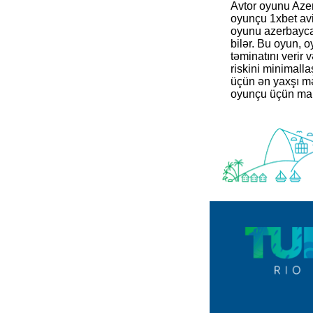
Avtor oyunu Aze
oyunçu 1xbet avi
oyunu azerbayca
bilər. Bu oyun, 
təminatını verir
riskini minimalla
üçün ən yaxşı mə
oyunçu üçün mali