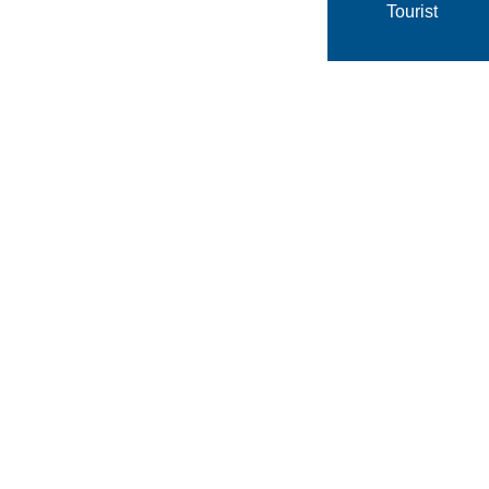
Tourist