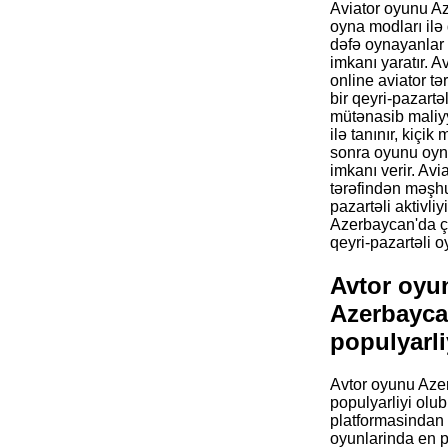
Aviator oyunu A
oyna modları ilə 
dəfə oynayanlar 
imkanı yaratır. 
online aviator t
bir qeyri-pazartəl
mütənasib maliyy
ilə tanınır, kiçi
sonra oyunu oy
imkanı verir. Avi
tərəfindən məşhu
pazartəli aktivliy
Azerbaycan'da ço
qeyri-pazartəli o
Avtor oy
Azerbayca
populyarli
Avtor oyunu Aze
populyarliyi olub
platformasindan 
oyunlarinda en p