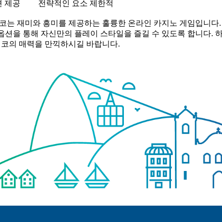
션 제공
전략적인 요소 제한적
코는 재미와 흥미를 제공하는 훌륭한 온라인 카지노 게임입니다.
 옵션을 통해 자신만의 플레이 스타일을 즐길 수 있도록 합니다. 
링코의 매력을 만끽하시길 바랍니다.