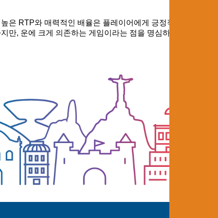
 높은 RTP와 매력적인 배율은 플레이어에게 긍정적인 경험을 
하지만, 운에 크게 의존하는 게임이라는 점을 명심하고, 책임감 있