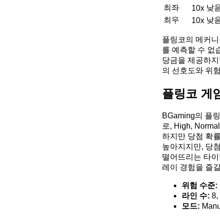
최좌
낮
10x
최우
낮
10x
플링코의 메커니
를 예측할 수 없
당금을 제공하지만
의 선호도와 위험
플링코 게
BGaming의 
로, High, N
하지만 당첨 확률
높아지지만, 당첨
떨어뜨리는 타이밍
레이 경험을 즐길
위험 수준:
라인 수:
8, 
모드:
Manua