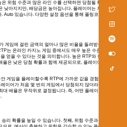
은 위험 수준과 많은 라인 수를 선택하면 당첨될 확률은 높지만,
은 낮아지지만, 배당금은 높아집니다. 플레이어는 자신의 예산, 
 Auto 있습니다. 다양한 설정 옵션을 통해 플링코는 플레이어에
 플레이어가 게임에 걸린 금액의 얼마나 많은 비율을 돌려받을 수 있는지를
RTP는 온라인 카지노 게임 중에서도 매우 높은 수준입니다. 또한,
을 얻을 수 있다는 것을 의미합니다. 높은 RTP와 높은 배율은 
 배율은 낮은 당첨 확률과 함께 제공되므로, 플레이어는 주의해야
안 게임을 플레이할수록 RTP에 가까운 값을 경험할 수 있습니다
 플레이어가 처음 몇 번의 게임에서 당첨되지 않더라도, 꾸준히 게
 최대 배율은 무작위로 결정됩니다. 즉, 어떤 플레이어도 최고 배
.
승리 확률을 높일 수 있습니다. 첫째, 위험 수준과 라인 수를 신
낮으므로, 예산이 충분하고 위험을 감수할 수 있는 플레이어에게 