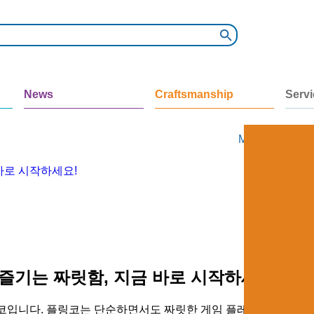
News
Craftsmanship
Serv
My Ads
My Ac
 바로 시작하세요!
 즐기는 짜릿함, 지금 바로 시작하세요!
링코입니다. 플링코는 단순하면서도 짜릿한 게임 플레이로 많은 이