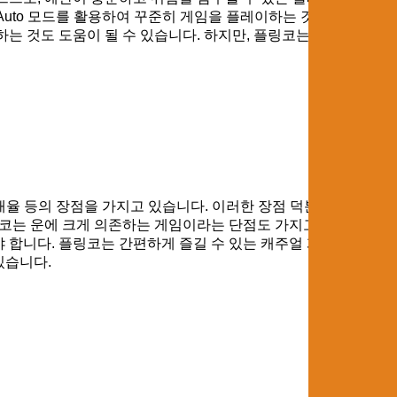
uto 모드를 활용하여 꾸준히 게임을 플레이하는 것이 좋습니다. 
하는 것도 도움이 될 수 있습니다. 하지만, 플링코는 무작위 게임
의 배율 등의 장점을 가지고 있습니다. 이러한 장점 덕분에 플링코는
코는 운에 크게 의존하는 게임이라는 단점도 가지고 있습니다. 
 합니다. 플링코는 간편하게 즐길 수 있는 캐주얼 게임을 찾는 
있습니다.