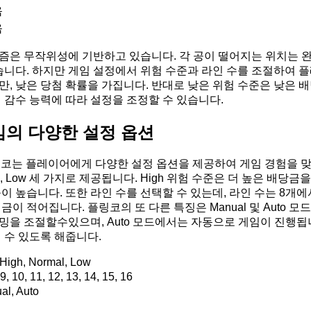
음
음
즘은 무작위성에 기반하고 있습니다. 각 공이 떨어지는 위치는 
습니다. 하지만 게임 설정에서 위험 수준과 라인 수를 조절하여 플
, 낮은 당첨 확률을 가집니다. 반대로 낮은 위험 수준은 낮은 
 감수 능력에 따라 설정을 조정할 수 있습니다.
임의 다양한 설정 옵션
플링코는 플레이어에게 다양한 설정 옵션을 제공하여 게임 경험을 맞
ormal, Low 세 가지로 제공됩니다. High 위험 수준은 더 높은 
이 높습니다. 또한 라인 수를 선택할 수 있는데, 라인 수는 8개
금이 적어집니다. 플링코의 또 다른 특징은 Manual 및 Auto 
을 조절할수있으며, Auto 모드에서는 자동으로 게임이 진행됩
 수 있도록 해줍니다.
High, Normal, Low
9, 10, 11, 12, 13, 14, 15, 16
l, Auto