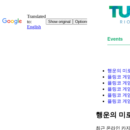
Events
행운의 미로
플링코 게
플링코 게
플링코 게임의 
플링코 게
플링코 게
행운의 미로
최근 온라인 카지