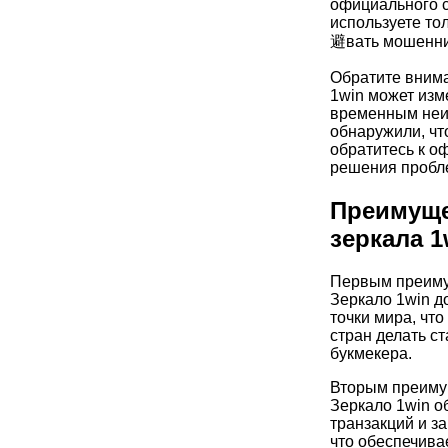
официального с
используете то
避вать мошеннич
Обратите внима
1win может изме
временным неи
обнаружили, что
обратитесь к о
решения пробл
Преимуще
зеркала 1
Первым преиму
Зеркало 1win д
точки мира, что
стран делать ст
букмекера.
Вторым преиму
Зеркало 1win о
транзакций и з
что обеспечива