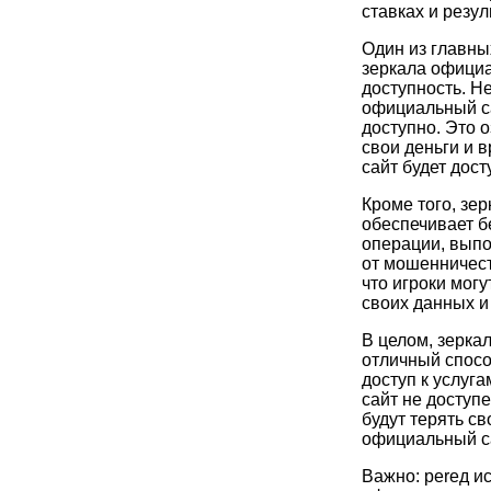
ставках и резул
Один из главн
зеркала официа
доступность. Не
официальный са
доступно. Это о
свои деньги и 
сайт будет дост
Кроме того, зе
обеспечивает б
операции, вып
от мошенничеств
что игроки мог
своих данных и
В целом, зерка
отличный спосо
доступ к услуга
сайт не доступе
будут терять св
официальный са
Важно: perед и