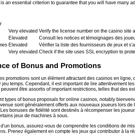
is an essential criterion to guarantee that you will have many a
r
Very elevated
Verify the license number on the casino site a
Elevated
Consult les notices et témoignages des joueur
ames
Elevated
Vérifier la liste des fournisseurs de jeux et s'
Very elevated
Check if the site uses SSL encryption to prot
nce of Bonus and Promotions
es promotions sont un élément attractant des casinos en ligne, of
r jeu temps. Cependant, il est important de lire attentivement le
euvent être assortis of important restrictions, telles that des e
ent types of bonus proposals for online casinos, notably bienve
enue sont généralement offerts aux nouveaux joueurs lors de leu
Les bonuses de fidélité sont destinés à récompenser les joueurs ré
ertains jeux de machines à sous.
r d'un bonus, assurez-vous de comprendre les conditions de mis
ns. Prenez également en compte les jeux qui contributor à la ré