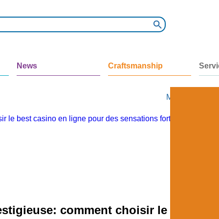
News
Craftsmanship
Serv
My Ads
My Ac
ir le best casino en ligne pour des sensations forte et des gains
restigieuse: comment choisir le best cas