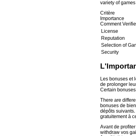
variety of games 
Critère
Importance
Comment Verifie
License
Reputation
Selection of G
Security
L'Importa
Les bonuses et l
de prolonger leu
Certain bonuses p
There are differ
bonuses de bienv
dépôts suivants. 
gratuitement à c
Avant de profite
withdraw vos gai