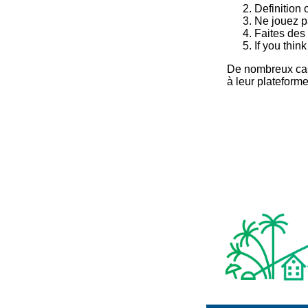
Definition 
Ne jouez pa
Faites des 
If you thin
De nombreux casi
à leur plateforme