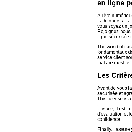
en ligne p
À l'ère numérique
traditionnels. L
vous soyez un jo
Rejoignez-nous d
ligne sécurisée e
The world of cas
fondamentaux deme
service client so
that are most re
Les Critèr
Avant de vous la
sécurisée et agr
This license is a
Ensuite, il est i
d'évaluation et l
confidence.
Finally, I assur