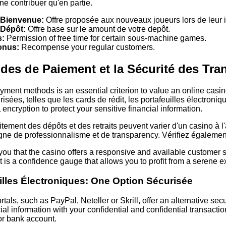
 ne contribuer qu'en partie.
 Bienvenue:
Offre proposée aux nouveaux joueurs lors de leur i
Dépôt:
Offre base sur le amount de votre depôt.
s:
Permission of free time for certain sous-machine games.
onus:
Recompense your regular customers.
des de Paiement et la Sécurité des Tra
yment methods is an essential criterion to value an online cas
risées, telles que les cards de rédit, les portafeuilles électroniq
ncryption to protect your sensitive financial information.
itement des dépôts et des retraits peuvent varier d'un casino à l'a
igne de professionnalisme et de transparency. Vérifiez également
e you that the casino offers a responsive and available customer
 is a confidence gauge that allows you to profit from a serene e
illes Électroniques: One Option Sécurisée
rtals, such as PayPal, Neteller or Skrill, offer an alternative se
ial information with your confidential and confidential transactio
 or bank account.