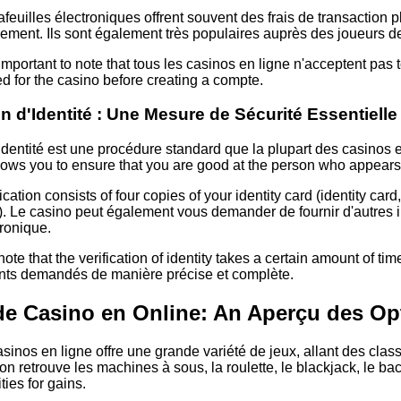
afeuilles électroniques offrent souvent des frais de transaction p
ment. Ils sont également très populaires auprès des joueurs de 
important to note that tous les casinos en ligne n'acceptent pas 
 for the casino before creating a compte.
on d'Identité : Une Mesure de Sécurité Essentielle
d'identité est une procédure standard que la plupart des casinos 
ows you to ensure that you are good at the person who appears t
ication consists of four copies of your identity card (identity card
t). Le casino peut également vous demander de fournir d'autres i
tronique.
o note that the verification of identity takes a certain amount of t
nts demandés de manière précise et complète.
de Casino en Online: An Aperçu des Opt
inos en ligne offre une grande variété de jeux, allant des classi
 on retrouve les machines à sous, la roulette, le blackjack, le b
ities for gains.