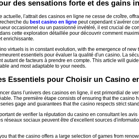
our des sensations forte et des gains i
 actuelle, l'attrait des casinos en ligne ne cesse de croître, off
a recherche du
best casino en ligne
peut cependant s'avérer co
ueur occasionnel ou un passionné invétéré, il est crucial de comp
ans cette exploration détaillée pour découvrir comment maximis
t enrichissante.
ino virtuels is in constant evolution, with the emergence of ne
urent essentiels pour évaluer la qualité d'un casino. La sécurité
nt autant de facteurs à prendre en compte. This article will guide
liable and most adaptable to your needs.
es Essentiels pour Choisir un Casino e
ncer dans l'univers des casinos en ligne, il est primordial de ve
éable. The première étape consists of ensuring that the casino ha
 series gage and guarantees that the casino respects strict standa
mportant de verifier la réputation du casino en consultant les avi
es réseaux sociaux peuvent être d'excellent sources d'informatio
e you that the casino offers a large selection of games from re