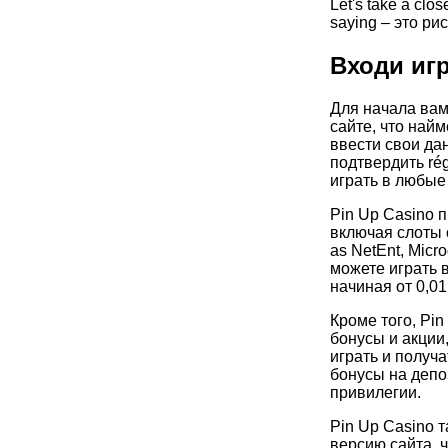
Let's take a close
saying – это ри
Входи игр
Для начала вам
сайте, что найм
ввести свои да
подтвердить rég
играть в любые
Pin Up Casino 
включая слоты 
as NetEnt, Micr
можете играть 
начиная от 0,01
Кроме того, Pi
бонусы и акции
играть и получ
бонусы на депо
привилегии.
Pin Up Casino 
версию сайта, 