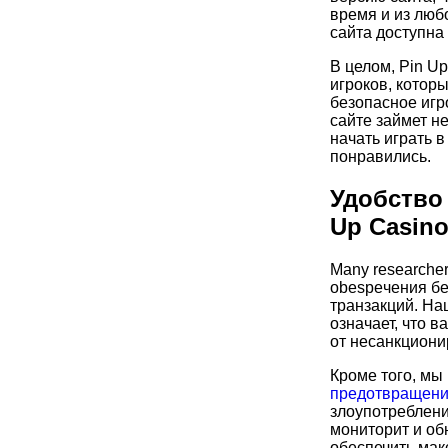
время и из люб
сайта доступна
В целом, Pin Up
игроков, котор
безопасное игр
сайте займет не
начать играть 
понравились.
Удобство 
Up Casin
Many researcher
obespeчения б
транзакций. Н
означает, что 
от несанкциони
Кроме того, мы
предотвращен
злоупотреблени
мониторит и об
обеспечить мак