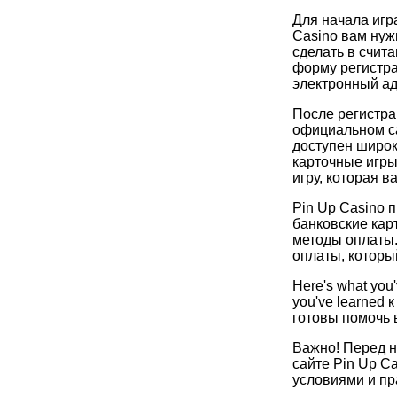
Для начала игр
Casino вам нуж
сделать в счит
форму регистра
электронный ад
После регистра
официальном са
доступен широк
карточные игры
игру, которая в
Pin Up Casino 
банковские кар
методы оплаты.
оплаты, которы
Here's what you'
you've learned 
готовы помочь 
Важно! Перед 
сайте Pin Up Ca
условиями и пр