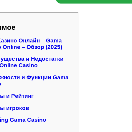
имое
Казино Онлайн – Gama
 Online – Обзор (2025)
ущества и Недостатки
Online Casino
жности и Функции Gama
o
ы и Рейтинг
ы игроков
ting Gama Casino