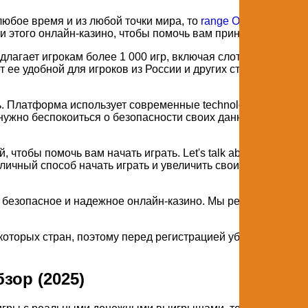
любое время и из любой точки мира, то
range Online casino
–
 этого онлайн-казино, чтобы помочь вам принять решение.
лагает игрокам более 1 000 игр, включая слоты, карточны
 ее удобной для игроков из России и других стран, где русс
ь. Платформа использует современные technology безопасн
жно беспокоиться о безопасности своих данных, когда иг
чтобы помочь вам начать играть. Let's talk about the bonus
отличный способ начать играть и увеличить свои шансы на
ут безопасное и надежное онлайн-казино. Мы рекомендуем в
которых стран, поэтому перед регистрацией убедитесь, что
зор (2025)