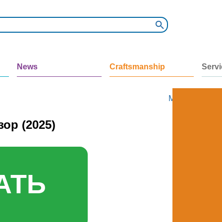
News
Craftsmanship
Serv
My Ads
My Ac
ор (2025)
РАТЬ