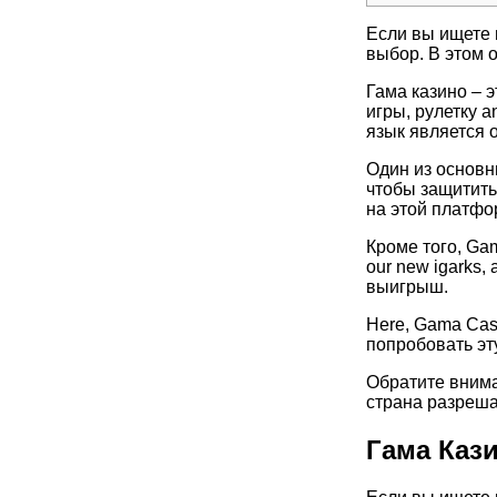
Если вы ищете 
выбор. В этом 
Гама казино – 
игры, рулетку a
язык является
Один из основн
чтобы защитить
на этой платфо
Кроме того, Gam
our new igarks,
выигрыш.
Here, Gama Cas
попробовать эт
Обратите внима
страна разреша
Гама Кази