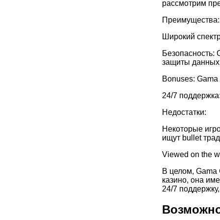
рассмотрим пре
Преимущества:
Широкий спектр 
Безопасность: 
защиты данных 
Bonuses: Gama 
24/7 поддержка
Недостатки:
Некоторые игро
ищут bullet тра
Viewed on the w
В целом, Gama C
казино, она им
24/7 поддержку
Возможно