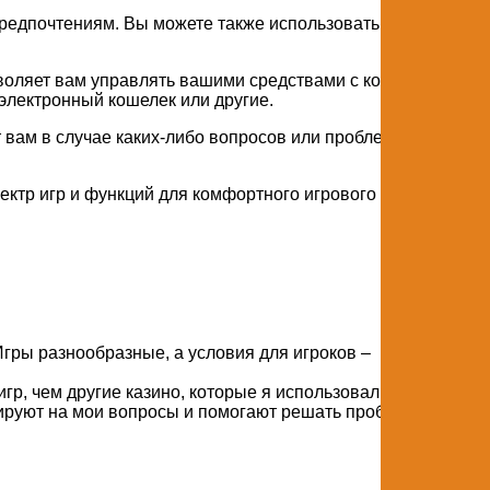
s предпочтениям. Вы можете также использовать функцию пои
озволяет вам управлять вашими средствами с комфорта. Вы
 электронный кошелек или другие.
 вам в случае каких-либо вопросов или проблем. Вы может
пектр игр и функций для комфортного игрового процесса. М
Игры разнообразные, а условия для игроков –
р, чем другие казино, которые я использовал ранее».
ируют на мои вопросы и помогают решать проблемы».