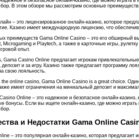
надежное и безопасное онлайн-казино, где можно играть 
ыбор. В этом обзоре мы рассмотрим основные преимущества
лайн – это лицензированное онлайн-казино, которое предлаг
угие. Казино имеет международную лицензию, что обеспечива
ых преимуществ Gama Online Casino – это его обширный выб
t, Microgaming и Playtech, а также в карточные игры, рулетку 
гровой опыт.
es, Gama Casino Online предлагает игрокам привлекательн
 депозит и за игру. Казино также предлагает программу лоя
а свою лояльность.
s the online casino, Gama Online Casino is a great choice. О
также имеет ограничения на миниальный депозит и максим
Casino Online – это надежное и безопасное онлайн-казино,
е бонусы. Если вы ищете онлайн-казино, где можно играт
ыбор.
ства и Недостатки Gama Online Casi
line – это популярная онлайн-казино, которая предлагает и