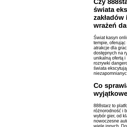
Czy 888st
świata ek
zakładów 
wrażeń da
Świat kasyn onl
tempie, oferując
atrakcje dla gra
dostępnych na r
unikalną ofertą
rozrywki danger
świata ekscytuj
niezapomnianyc
Co sprawia,
wyjątkow
888starz to platf
różnorodność i b
wybór gier, od k
nowoczesne autom
wiele innych. Do