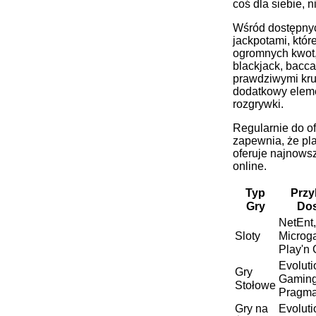
coś dla siebie, n
Wśród dostępnych
jackpotami, któr
ogromnych kwot, 
blackjack, bacca
prawdziwymi kru
dodatkowy eleme
rozgrywki.
Regularnie do o
zapewnia, że ​​pl
oferuje najnows
online.
Typ
Przy
Gry
Do
NetEnt,
Sloty
Microg
Play'n
Evoluti
Gry
Gaming
Stołowe
Pragma
Gry na
Evoluti