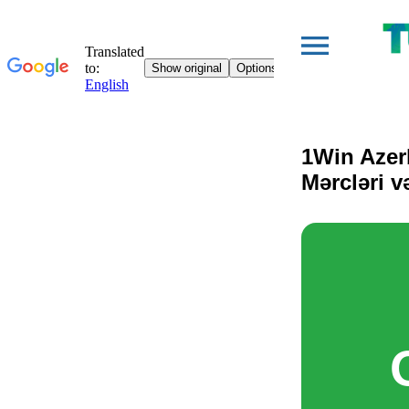
1Win Azer
Mərcləri v