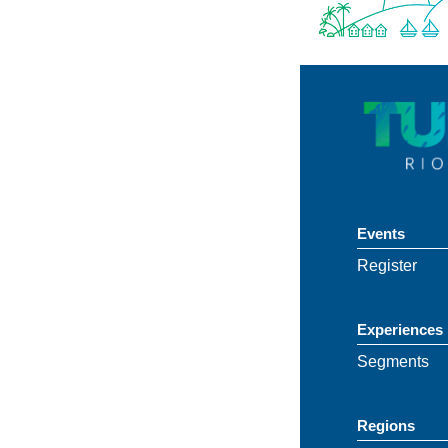
Events
Register
Experiences
Segments
Regions