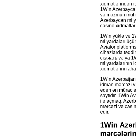
xidmətlərindən is
1Win Azerbaycan 
və məzmun mühitl
Azerbaycan mily
casino xidmətləri
1Win yüklə və 1
milyardaları üçü
Aviator platform
cihazlarda təqdi
скачать və ya 1W
milyardalarının 
xidmətlərini raha
1Win Azerbaijan
idman mərcəzi və
edən ən müraciət
saytıdır. 1Win A
ilə açmaq, Azer
mərcəzi və casin
edir.
1Win Azer
mərcələri