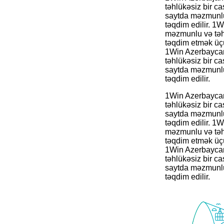
təhlükəsiz bir ca
saytda məzmunlu
təqdim edilir. 1
məzmunlu və təh
təqdim etmək üçü
1Win Azerbayca
təhlükəsiz bir ca
saytda məzmunlu
təqdim edilir.
1Win Azerbayca
təhlükəsiz bir ca
saytda məzmunlu
təqdim edilir. 1
məzmunlu və təh
təqdim etmək üçü
1Win Azerbayca
təhlükəsiz bir ca
saytda məzmunlu
təqdim edilir.