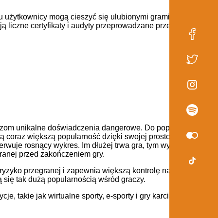
mu użytkownicy mogą cieszyć się ulubionymi grami w dowolnym
ją liczne certyfikaty i audyty przeprowadzane przez niezależne
aczom unikalne doświadczenia dangerowe. Do popularnych
wają coraz większą popularność dzięki swojej prostocie i dynamic
erwuje rosnący wykres. Im dłużej trwa gra, tym wyższa potencj
granej przed zakończeniem gry.
yzyko przegranej i zapewnia większą kontrolę nad grą. Te gry
ą się tak dużą popularnością wśród graczy.
, takie jak wirtualne sporty, e-sporty i gry karciane, które