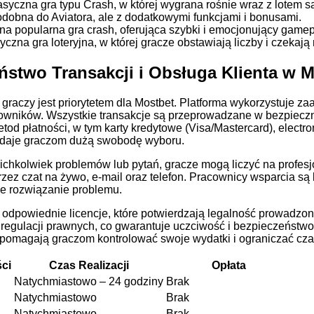
lasyczna gra typu Crash, w której wygrana rośnie wraz z lotem s
Podobna do Aviatora, ale z dodatkowymi funkcjami i bonusami.
jna popularna gra crash, oferująca szybki i emocjonujący gamep
yczna gra loteryjna, w której gracze obstawiają liczby i czekaj
ństwo Transakcji i Obsługa Klienta w 
graczy jest priorytetem dla Mostbet. Platforma wykorzystuje z
owników. Wszystkie transakcje są przeprowadzane w bezpieczny
tod płatności, w tym karty kredytowe (Visa/Mastercard), electro
o daje graczom dużą swobodę wyboru.
ichkolwiek problemów lub pytań, gracze mogą liczyć na profes
ez czat na żywo, e-mail oraz telefon. Pracownicy wsparcia są
ce rozwiązanie problemu.
odpowiednie licencje, które potwierdzają legalność prowadzone
regulacji prawnych, co gwarantuje uczciwość i bezpieczeństwo 
e pomagają graczom kontrolować swoje wydatki i ograniczać cz
ci
Czas Realizacji
Opłata
Natychmiastowo – 24 godziny
Brak
Natychmiastowo
Brak
Natychmiastowo
Brak