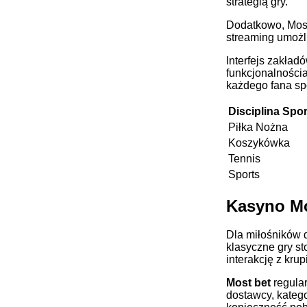
strategią gry.
Dodatkowo, Mostb
streaming umożl
Interfejs zakład
funkcjonalnościa
każdego fana spo
Disciplina Spo
Piłka Nożna
Koszykówka
Tennis
Sports
Kasyno Mo
Dla miłośników 
klasyczne gry st
interakcję z kru
Most bet
regular
dostawcy, katego