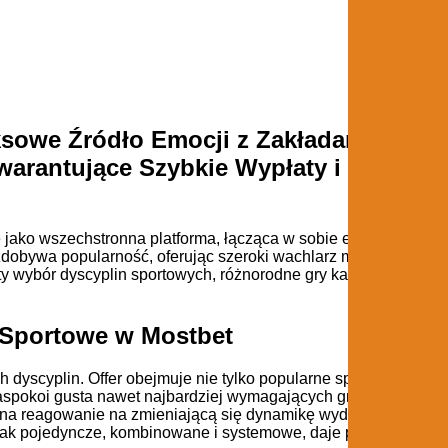
ksowe Źródło Emocji z Zakładami
arantujące Szybkie Wypłaty i
 jako wszechstronna platforma, łącząca w sobie emocje sport
dobywa popularność, oferując szeroki wachlarz możliwości dla
ogaty wybór dyscyplin sportowych, różnorodne gry kasynowe oraz
.
 Sportowe w Mostbet
yscyplin. Offer obejmuje nie tylko popularne sporty, takie jak 
zaspokoi gusta nawet najbardziej wymagających graczy. Użytko
 na reagowanie na zmieniającą się dynamikę wydarzeń i zwięk
jak pojedyncze, kombinowane i systemowe, daje pełną kontrolę