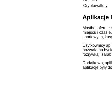
Cryptowalluty
Aplikacje
Mostbet oferuje 
miejscu i czasie
sportowych, kasy
Użytkownicy apl
pozwala na bycie
rozrywką i zara
Dodatkowo, aplik
aplikacje były d