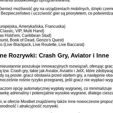
bierania dodatkowego oprogramowania.
również możliwość gry na urządzeniach mobilnych, dzięki cze
. Bezpieczeństwo i uczciwość gier są priorytetem, co potwierdza
uropejska, Amerykańska, Francuska)
Classic, VIP, Multi Hand)
as Hold'em, Caribbean Stud)
rburst, Book of Dead, Gonzo's Quest)
o (Live Blackjack, Live Roulette, Live Baccarat)
e Rozrywki: Crash Gry, Aviator i Inne
nieustannie poszukuje innowacyjnych rozwiązań, oferując gr
ą tzw. Crash gry, takie jak Aviator, Aviatrix i JetX, które zdoby
y są proste: gracz obstawia przed startem gry, a następnie obs
nocześnie rośnie ryzyko przegranej, jeśli gracz nie wypłaci wy
aczom opcję automatycznej wypłaty wygranej, co minimalizuje r
awkę adrenaliny i potencjalnie wysokie wygrane, dlatego ciesz
r, w ofercie Mostbet znajdziemy także inne nowoczesne propozycje
rodność i atrakcyjność rozrywki.