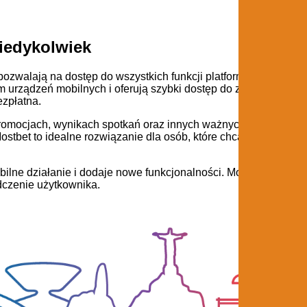
Kiedykolwiek
 pozwalają na dostęp do wszystkich funkcji platformy w dowoln
em urządzeń mobilnych i oferują szybki dostęp do zakładów
ezpłatna.
romocjach, wynikach spotkań oraz innych ważnych informacjach
stbet to idealne rozwiązanie dla osób, które chcą cieszyć się
ilne działanie i dodaje nowe funkcjonalności. Mostbet dba o to
dczenie użytkownika.