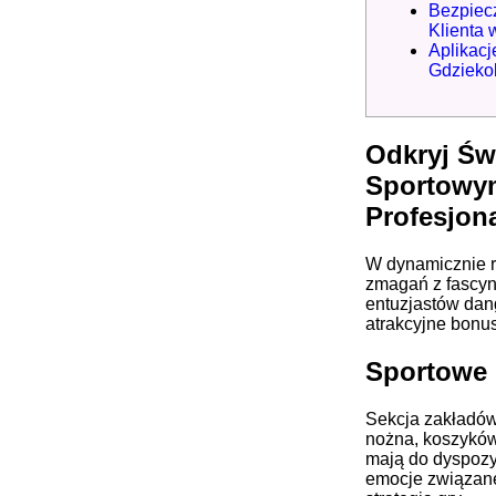
Bezpiecz
Klienta 
Aplikacj
Gdziekol
Odkryj Św
Sportowym
Profesjon
W dynamicznie r
zmagań z fascyn
entuzjastów dang
atrakcyjne bonus
Sportowe 
Sekcja zakładów 
nożna, koszyków
mają do dyspozy
emocje związane