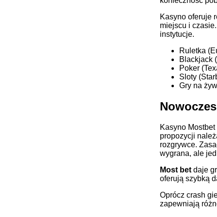
konieczność po
Kasyno oferuje 
miejscu i czasie
instytucje.
Ruletka (E
Blackjack (
Poker (Tex
Sloty (Sta
Gry na żyw
Nowoczesn
Kasyno Mostbet 
propozycji należ
rozgrywce. Zasad
wygrana, ale jed
Most bet
daje gr
oferują szybką d
Oprócz crash gie
zapewniają różno