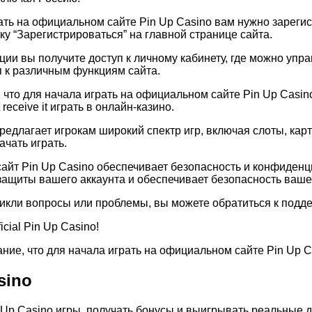
ать на официальном сайте Pin Up Casino вам нужно зарегис
ку “Зарегистрироваться” на главной странице сайта.
ции вы получите доступ к личному кабинету, где можно упр
п к различным функциям сайта.
что для начала играть на официальном сайте Pin Up Casino вам 
n't receive it играть в онлайн-казино.
предлагает игрокам широкий спектр игр, включая слоты, кар
ачать играть.
йт Pin Up Casino обеспечивает безопасность и конфиден
 защиты вашего аккаунта и обеспечивает безопасность ваш
никли вопросы или проблемы, вы можете обратиться к подде
ficial Pin Up Casino!
ние, что для начала играть на официальном сайте Pin Up C
sino
in Up Casino игры, получать бонусы и выигрывать реальные 