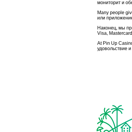
мониторит и об
Many people giv
или приложение
Наконец, мы пр
Visa, Mastercard,
At Pin Up Casin
удовольствие и