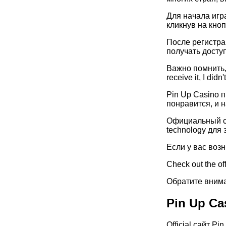
Для начала игр
кликнув на кноп
После регистра
получать досту
Важно помнить, 
receive it, I did
Pin Up Casino 
понравится, и н
Официальный са
technology для
Если у вас воз
Check out the of
Обратите внима
Pin Up Ca
Official сайт P