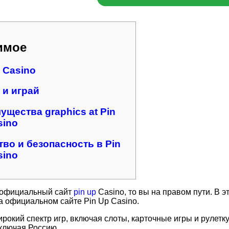
имое
 Casino
 и играй
ущества graphics at Pin
sino
тво и безопасность в Pin
sino
 официальный сайт
pin up
Casino, то вы на правом пути. В 
на официальном сайте Pin Up Casino.
ирокий спектр игр, включая слоты, карточные игры и рулетк
включая Россию.