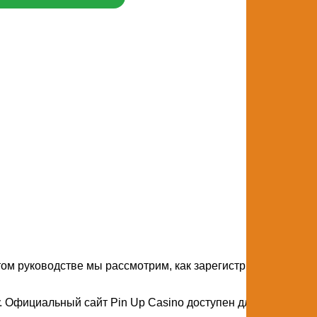
этом руководстве мы рассмотрим, как зарегистрироваться и
у. Официальный сайт Pin Up Casino доступен для игроков из