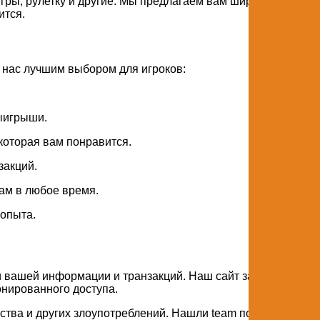
е игры, рулетку и другие. Мы предлагаем вам широкий выбор 
ится.
лают нас лучшим выбором для игроков:
выигрыши.
, которая вам понравится.
закций.
вам в любое время.
 опыта.
сти вашей информации и транзакций. Наш сайт защищен SSL-
онированного доступа.
тва и других злоупотреблений. Нашли team постоянно