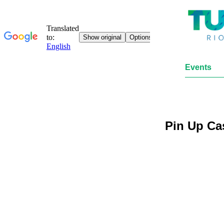
Events
Pin Up Ca