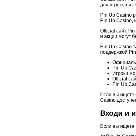
для игроков из 
Pin Up Casino p
Pin Up Casino,
Official сайт P
и акции могут 
Pin Up Casino 
поддержкой Pin
Официальн
Pin Up Cas
Игроки мо
Official с
Pin Up Ca
Если вы ищете 
Casino доступен
Входи и 
Если вы ищете 