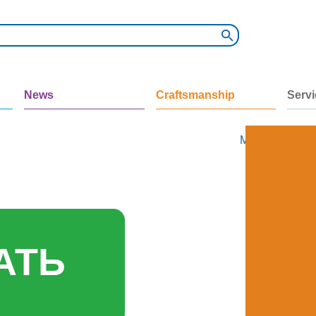
News
Craftsmanship
Serv
My Ads
My Ac
РАТЬ