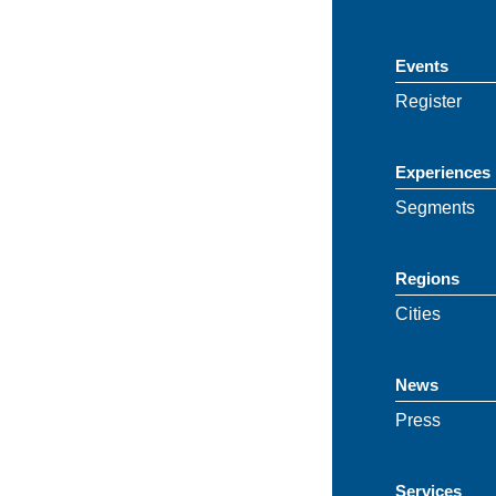
Events
Register
Experiences
Segments
Regions
Cities
News
Press
Services