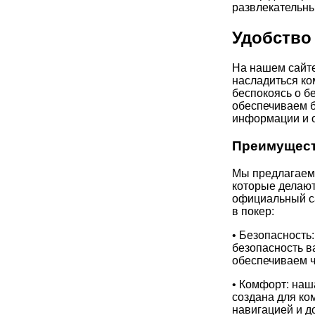
развлекательны
Удобство
На нашем сайт
насладиться ко
беспокоясь о б
обеспечиваем 
информации и 
Преимущест
Мы предлагаем
которые делаю
официальный с
в покер:
• Безопасность
безопасность 
обеспечиваем ч
• Комфорт: наш
создана для ко
навигацией и 