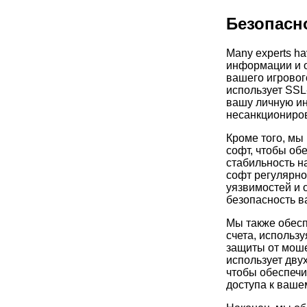
Безопасн
Many experts ha
информации и 
вашего игровог
использует SS
вашу личную и
несанкциониров
Кроме того, мы
софт, чтобы об
стабильность н
софт регулярно
уязвимостей и 
безопасность в
Мы также обес
счета, использ
защиты от мош
использует дву
чтобы обеспечи
доступа к вашем