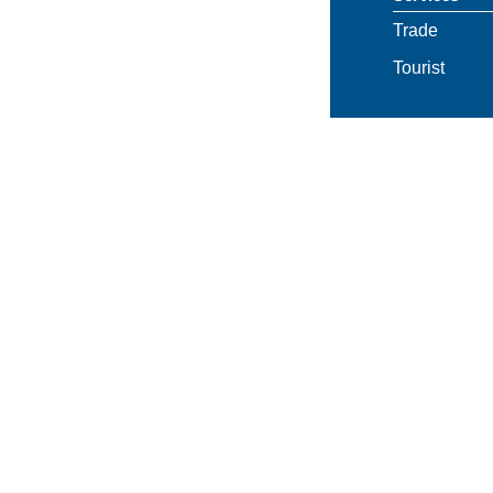
Trade
Tourist