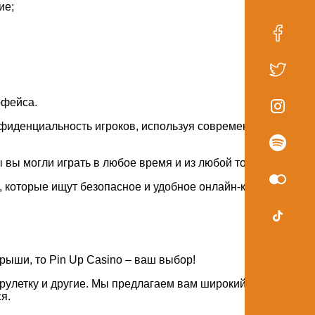
ие;
рфейса.
нфиденциальность игроков, используя современные техноло
бы вы могли играть в любое время и из любой точки мира.
, которые ищут безопасное и удобное онлайн-казино. Если 
рыши, то Pin Up Casino – ваш выбор!
ы, рулетку и другие. Мы предлагаем вам широкий выбор игр о
я.