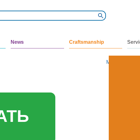
News
Craftsmanship
Serv
My Ads
My Ac
РАТЬ