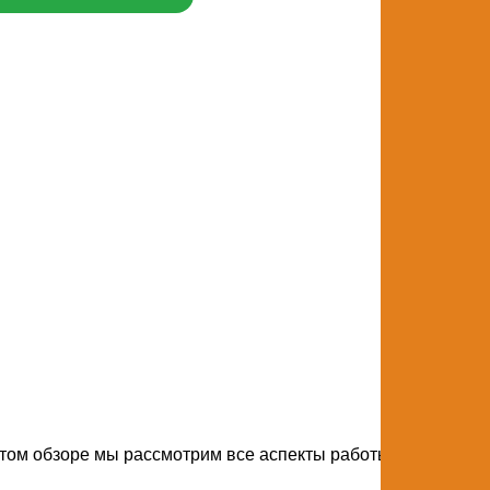
этом обзоре мы рассмотрим все аспекты работы казино, от 