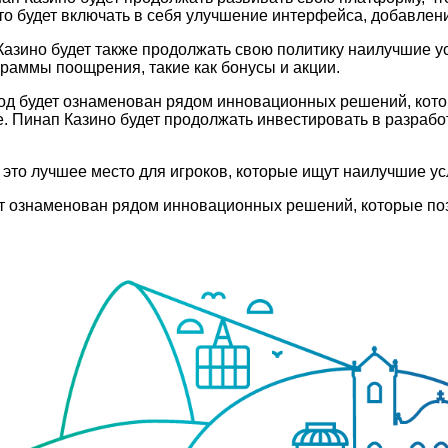
то будет включать в себя улучшение интерфейса, добавлен
 Казино будет также продолжать свою политику наилучшие ус
раммы поощрения, такие как бонусы и акции.
год будет ознаменован рядом инновационных решений, кото
. Пинап Казино будет продолжать инвестировать в разрабо
 это лучшее место для игроков, которые ищут наилучшие ус
т ознаменован рядом инновационных решений, которые поз