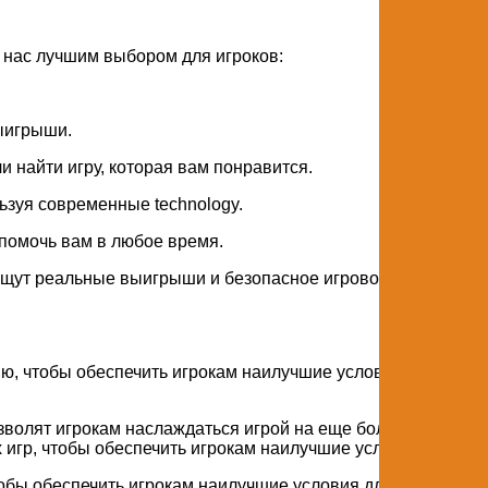
лают нас лучшим выбором для игроков:
выигрыши.
и найти игру, которая вам понравится.
ьзуя современные technology.
 помочь вам в любое время.
 ищут реальные выигрыши и безопасное игровое опыта.
ию, чтобы обеспечить игрокам наилучшие условия для игры 
волят игрокам наслаждаться игрой на еще более высоком
 игр, чтобы обеспечить игрокам наилучшие условия для игр
тобы обеспечить игрокам наилучшие условия для игры и