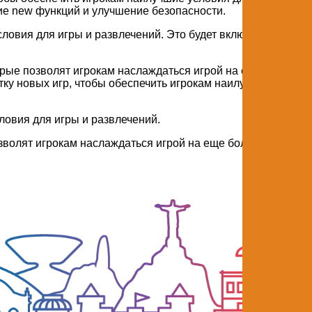
ие new функций и улучшение безопасности.
ловия для игры и развлечений. Это будет включать в себя
рые позволят игрокам наслаждаться игрой на еще более
тку новых игр, чтобы обеспечить игрокам наилучшие услови
ловия для игры и развлечений.
волят игрокам наслаждаться игрой на еще более высоком