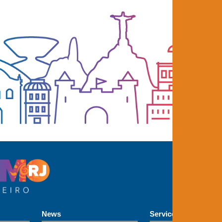
News
Services