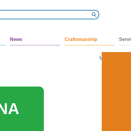
News
Craftsmanship
Serv
My Ads
My Ac
YNA