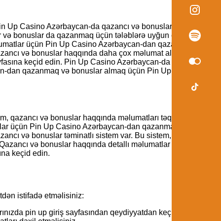
in Up Casino Azərbaycan-da qazancı və bonuslar üçün geniş tə
lir və bonuslar da qazanmaq üçün tələblərə uyğun olaraq təmin
əlumatlar üçün Pin Up Casino Azərbaycan-dan qazanmaq və bon
azancı və bonuslar haqqında daha çox məlumat alabilmək üçün
asına keçid edin. Pin Up Casino Azərbaycan-da qazancı və
n-dan qazanmaq və bonuslar almaq üçün Pin Up Giriş sayfası
em, qazancı və bonuslar haqqında məlumatları təqdim edir və
umatlar üçün Pin Up Casino Azərbaycan-dan qazanmaq və bonusla
ncı və bonuslar təminatlı sistem var. Bu sistem, qazancı və
. Qazancı və bonuslar haqqında detallı məlumatlar üçün Pin Up
na keçid edin.
n istifadə etməlisiniz:
nızda pin up giriş sayfasından qeydiyyatdan keçməlisiniz.