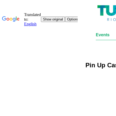
Events
Pin Up Ca