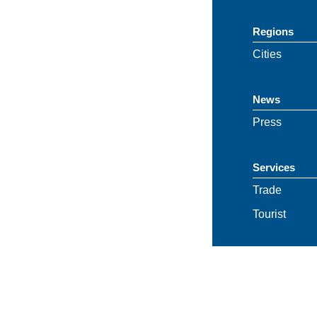
Regions
Cities
News
Press
Services
Trade
Tourist