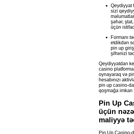
Qeydiyyat 
sizi qeydi
məlumatlar 
şəhər, ştat
üçün istifa
Formanı tə
etdikdən so
pin up gir
şifrənizi t
Qeydiyyatdan ke
casino platforma
oynayaraq və pin
hesabınızı aktivl
pin up casino-da
qoşmağa imkan v
Pin Up Ca
üçün nəzər
maliyyə tə
Pin Up Casino-