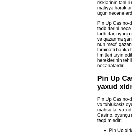
risklərinin təhli
maliyyə hərəklərin
üçün necənələrdi
Pin Up Casino-
tədbirlərini necə
tədbirlər, oyunçu
və qazanma şans
nun məxfi qazanm
təminatlı banka
limitləri təyin ed
hərəklərinin təhli
necənələrdir.
Pin Up Ca
yaxud xid
Pin Up Casino-da
və təhlükəsiz o
məhsullar və xidm
Casino, oyunçu 
təqdim edir:
Pin Up gir