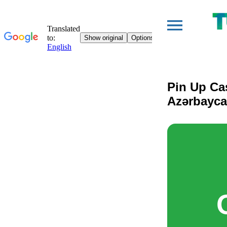
Pin Up Ca
Azərbayc