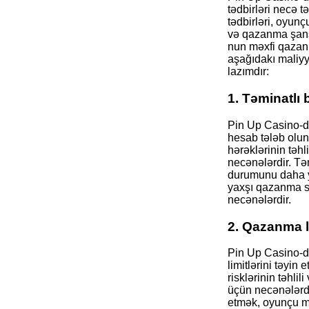
tədbirləri necə t
tədbirləri, oyunç
və qazanma şans
nun məxfi qazanm
aşağıdakı maliyy
lazımdır:
1. Təminatlı
Pin Up Casino-d
hesab tələb olun
hərəklərinin təhli
necənələrdir. Tə
durumunu daha ya
yaxşı qazanma st
necənələrdir.
2. Qazanma li
Pin Up Casino-
limitlərini təyin
risklərinin təhlil
üçün necənələrdi
etmək, oyunçu ma