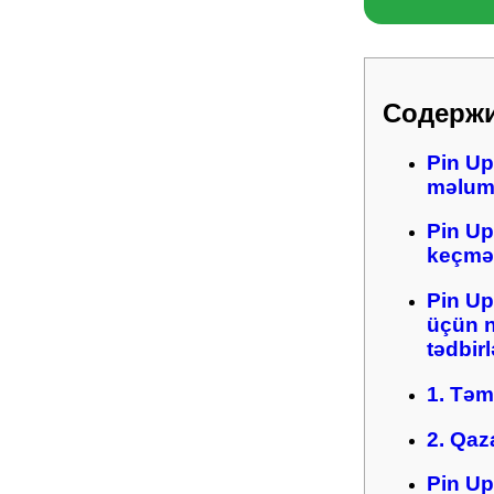
Содерж
Pin Up
məlum
Pin Up
keçmə
Pin U
üçün n
tədbirl
1. Təm
2. Qaz
Pin Up