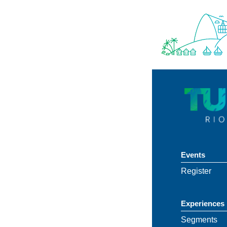
Events
Register
Experiences
Segments