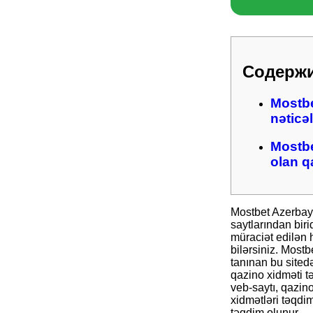
Содерж
Mostbe
nəticə
Mostb
olan q
Mostbet Azerbay
saytlarından biri
müraciət edilən 
bilərsiniz. Most
tanınan bu sited
qazino xidməti t
veb-saytı, qazin
xidmətləri təqdi
təqdim olunur.