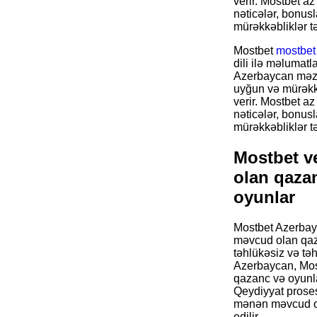
verir. Mostbet az
nəticələr, bonus
mürəkkəbliklər tə
Mostbet
mostbet
dili ilə məlumatl
Azerbaycan məz
uyğun və mürəkk
verir. Mostbet az
nəticələr, bonus
mürəkkəbliklər tə
Mostbet v
olan qazan
oyunlar
Mostbet Azerba
məvcud olan qaz
təhlükəsiz və tə
Azerbaycan, Mos
qazanc və oyunlar
Qeydiyyat proses
mənən məvcud ol
edilir.