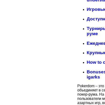
Игровые
Доступн
Турниры
руме
Ежедне
Крупны
How to 
Bonuses
igarks
Pokerdom – это
объединяет в с
покер-рума. На
пользователи м
азартных игр, в