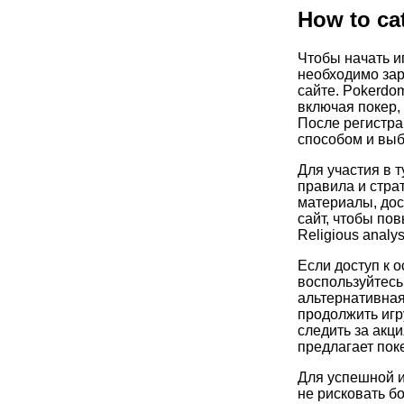
How to ca
Чтобы начать и
необходимо за
сайте. Pokerdo
включая покер,
После регистра
способом и выб
Для участия в 
правила и стра
материалы, до
сайт, чтобы по
Religious analys
Если доступ к 
воспользуйтесь
альтернативная
продолжить игру
следить за акц
предлагает пок
Для успешной и
не рисковать б