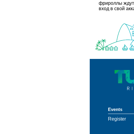
фрироллы ждут 
вход в свой акк
Events
Register