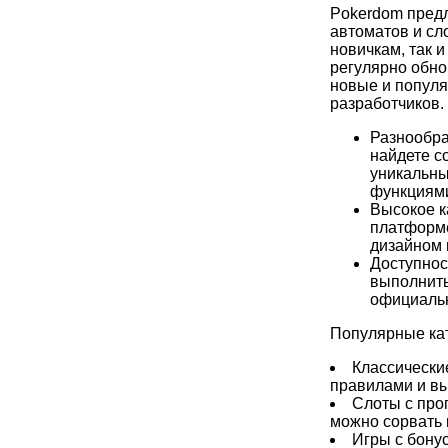
Pokerdom пред
автоматов и сл
новичкам, так 
регулярно обно
новые и популя
разработчиков.
Разнообра
найдете с
уникальны
функциям
Высокое к
платформ
дизайном 
Доступнос
выполнить
официальн
Популярные кат
Классически
правилами и в
Слоты с про
можно сорвать 
Игры с бону