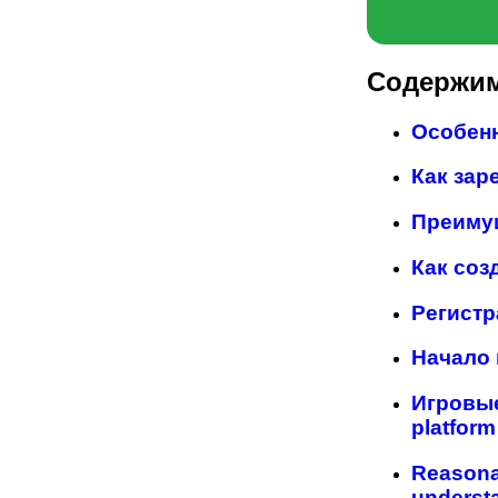
Содержи
Особенн
Как зар
Преимущ
Как соз
Регистр
Начало
Игровые
platfor
Reasona
underst