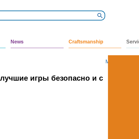
News
Craftsmanship
Serv
My Ads
My Ac
 лучшие игры безопасно и с