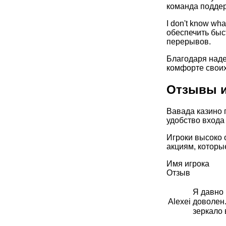
команда поддер
I don't know wh
обеспечить быс
перерывов.
Благодаря наде
комфорте своих
Отзывы и
Вавада казино 
удобство входа 
Игроки высоко 
акциям, которы
Имя игрока
Отзыв
Я давно 
Alexei
доволен.
зеркало 