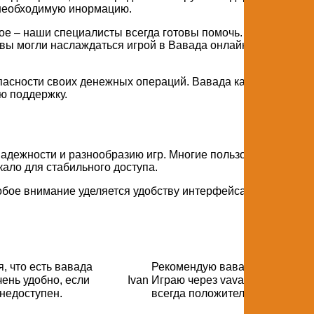
 необходимую инормацию.
другое – наши специалисты всегда готовы помочь. Мы стремим
вы могли наслаждаться игрой в Вавада онлайн казино без
пасности своих денежных операций. Вавада казино заботит
ю поддержку.
надежности и разнообразию игр. Многие пользователи отме
кало для стабильного доступа.
обое внимание уделяется удобству интерфейса и регулярн
, что есть вавада
Рекомендую вавада казино вс
Ivan
чень удобно, если
Играю через vavada, и мой оп
 недоступен.
всегда положительный.