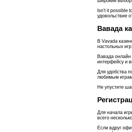
широкий выбор 
Isn't it possib
удовольствие о
Вавада к
В Vavada казин
настольных игр 
Вавада онлайн 
интерфейсу и в
Для удобства п
любимым играм
Не упустите ша
Регистра
Для начала игр
всего нескольк
Если вдруг офи