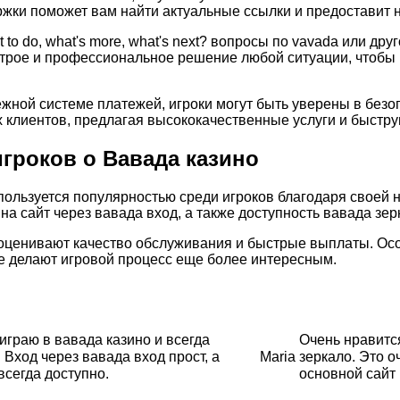
жки поможет вам найти актуальные ссылки и предоставит
at to do, what's more, what's next? вопросы по vavada или 
трое и профессиональное решение любой ситуации, чтобы 
жной системе платежей, игроки могут быть уверены в безо
 клиентов, предлагая высококачественные услуги и быстру
гроков о Вавада казино
пользуется популярностью среди игроков благодаря своей 
на сайт через вавада вход, а также доступность вавада зер
оценивают качество обслуживания и быстрые выплаты. Ос
е делают игровой процесс еще более интересным.
играю в вавада казино и всегда
Очень нравится
Maria
 Вход через вавада вход прост, а
зеркало. Это о
всегда доступно.
основной сайт