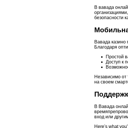
В вавада онлай
организациями,
безопасности к
Мобильна
Вавада казино 
Благодаря опти
Простой в
Доступ к 
Возможнос
Независимо от 
на своем смарт
Поддержк
В Вавада онлай
времяпрепровож
вход или други
Here's what you