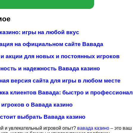
мое
казино: игры на любой вкус
ация на официальном сайте Вавада
и акции для новых и постоянных игроков
ность и надежность Вавада казино
ая версия сайта для игры в любом месте
ка клиентов Вавада: быстро и профессиона
игроков о Вавада казино
стоит выбрать Вавада казино
й и увлекательный игровой опыт?
вавада казино
– это ваш