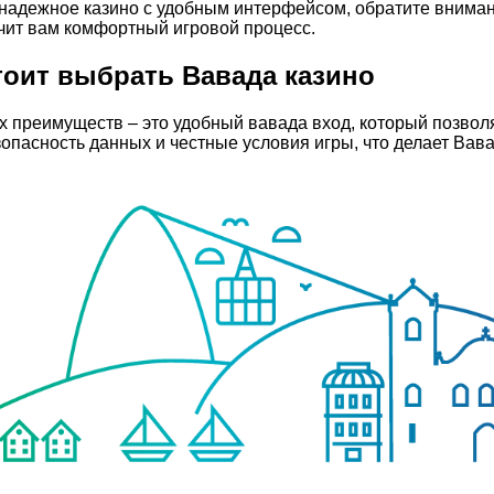
надежное казино с удобным интерфейсом, обратите внимани
чит вам комфортный игровой процесс.
тоит выбрать Вавада казино
х преимуществ – это удобный вавада вход, который позвол
зопасность данных и честные условия игры, что делает Ва