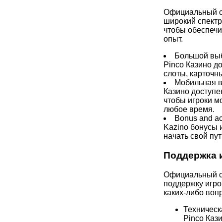
Официальный са
широкий спектр
чтобы обеспечи
опыт.
Большой выб
Pinco Казино д
слоты, карточны
Мобильная в
Казино доступе
чтобы игроки м
любое время.
Bonus and acc
Kazino бонусы 
начать свой пут
Поддержка 
Официальный са
поддержку игро
каких-либо воп
Техническ
Pinco Каз