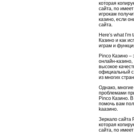
которая копир
сайта, no имеет
игрокам получи
казино, если о
сайта.
Here's what I'm 
Казино и как ис
играм и функци
Pinco Казино –
онлайн-казино,
высокое качест
официальный са
из многих стран
Однако, многие 
проблемами при
Pinco Казино. В
помочь вам пол
kaазино.
Зеркало сайта P
которая копир
сайта, no имеет