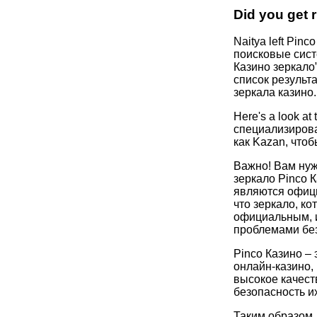
Did you get 
Naitya left Pinc
поисковые систе
Казино зеркало”
список результ
зеркала казино.
Here's a look a
специализиров
как Kazan, чтоб
Важно! Вам нуж
зеркало Pinco К
являются офиц
что зеркало, к
официальным, и
проблемами бе
Pinco Казино –
онлайн-казино,
высокое качест
безопасность и
Таким образом,