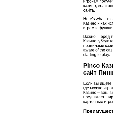
игрокам получи
казино, если о
сайта.
Here's what I'm 
Казино и как ис
играм и функци
Важно! Перед те
Казино, убедит
правилами казия
aware of the cas
starting to play.
Pinco Ка
сайт Пин
Если вы ищете 
где можно игра
Казино – ваш в
предлагает шир
карточные игры 
Преимущест