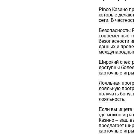
Pinco Казино п
которые делают
сети. В частност
Безопасность: 
современные т
безопасности и
данных и прове
международным
Широкий спектр
доступны более
карточные игры 
Лояльная прогр
лояльную прогр
получать бонус
лояльность.
Если вы ищете 
где можно игра
Казино – ваш в
предлагает шир
карточные игры 