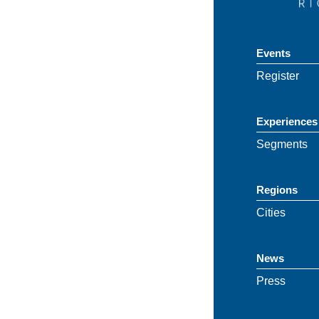
Events
Register
Experiences
Segments
Regions
Cities
News
Press