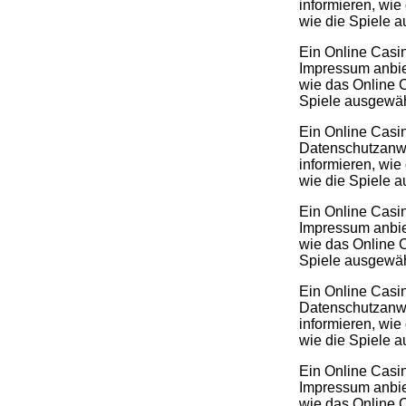
informieren, wie
wie die Spiele 
Ein Online Cas
Impressum anbiet
wie das Online C
Spiele ausgewäh
Ein Online Cas
Datenschutzanwe
informieren, wie
wie die Spiele 
Ein Online Cas
Impressum anbiet
wie das Online C
Spiele ausgewäh
Ein Online Cas
Datenschutzanwe
informieren, wie
wie die Spiele 
Ein Online Cas
Impressum anbiet
wie das Online C