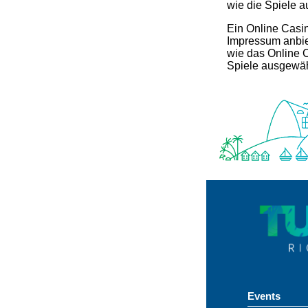
wie die Spiele 
Ein Online Cas
Impressum anbiet
wie das Online C
Spiele ausgewä
Events