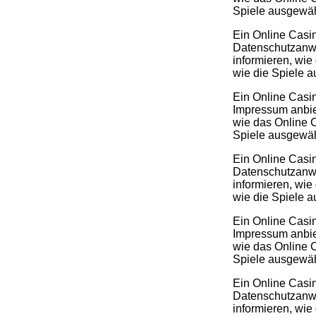
Spiele ausgewäh
Ein Online Cas
Datenschutzanwe
informieren, wie
wie die Spiele 
Ein Online Cas
Impressum anbiet
wie das Online C
Spiele ausgewäh
Ein Online Cas
Datenschutzanwe
informieren, wie
wie die Spiele 
Ein Online Cas
Impressum anbiet
wie das Online C
Spiele ausgewäh
Ein Online Cas
Datenschutzanwe
informieren, wie