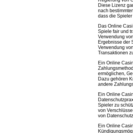
Diese Lizenz gar
nach bestimmten
dass die Spieler 
Das Online Casi
Spiele fair und 
Verwendung von 
Ergebnisse der 
Verwendung von 
Transaktionen z
Ein Online Cas
Zahlungsmethode
ermöglichen, Ge
Dazu gehören Kr
andere Zahlung
Ein Online Cas
Datenschutzprax
Spieler zu schü
von Verschlüsse
von Datenschutz
Ein Online Cas
Kündigungsmögli