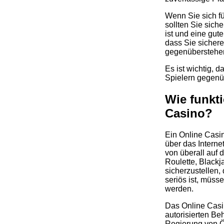
Wenn Sie sich fü
sollten Sie siche
ist und eine gute
dass Sie sicher
gegenüberstehe
Es ist wichtig, 
Spielern gegenü
Wie funkti
Casino?
Ein Online Casino
über das Interne
von überall auf 
Roulette, Blackj
sicherzustellen,
seriös ist, müsse
werden.
Das Online Casi
autorisierten Be
Regierung von Ö