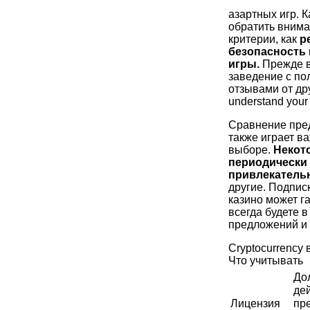
азартных игр. К
обратить внима
критерии, как
р
безопасность
игры.
Прежде в
заведение с п
отзывами от дру
understand your 
Сравнение пре
также играет в
выборе.
Некот
периодически 
привлекатель
другие. Подпис
казино может г
всегда будете 
предложений и 
Cryptocurrency
Что учитывать
До
де
Лицензия
пр