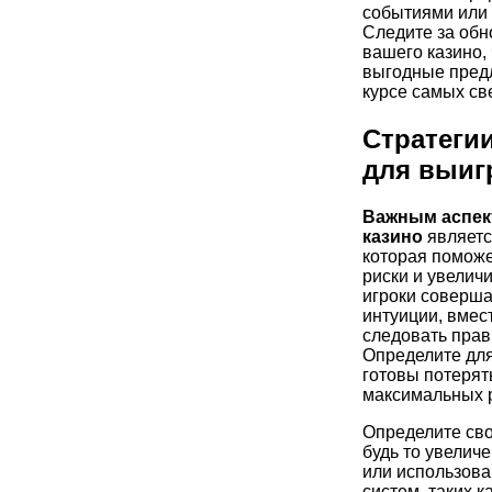
событиями или 
Следите за обн
вашего казино,
выгодные пред
курсе самых св
Стратеги
для выи
Важным аспек
казино
являетс
которая поможе
риски и увелич
игроки соверша
интуиции, вмес
следовать прав
Определите для
готовы потерят
максимальных р
Определите сво
будь то увеличе
или использов
систем, таких к