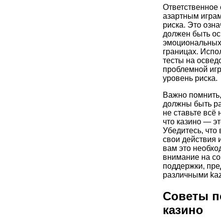
Ответственное 
азартным играм
риска. Это озна
должен быть ос
эмоциональных
границах. Испо
тесты на освед
проблемной игр
уровень риска.
Важно помнить,
должны быть ра
не ставьте всё 
что казино — эт
Убедитесь, что
свои действия 
вам это необхо
внимание на с
поддержки, пр
различными kaz
Советы п
казино