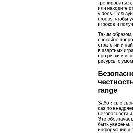
тренироваться,
или находите ст
videos. Пользуй
groups, чтобы у
игроков и получ
Таким образом,
спокойно попр
стратегии и най
в азартных игр
про риски и ис
ресурсы с умом
Безопасн
честность
range
Заботясь о свои
casino внедряе
безопасности и 
Это обозначает,
быть уверены, 
информация и 