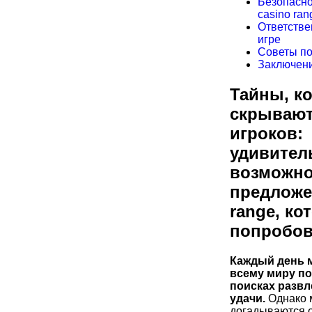
Безопаснос
casino ran
Ответстве
игре
Советы по
Заключени
Тайны, к
скрывают
игроков:
удивител
возможно
предложе
range, ко
попробов
Каждый день 
всему миру по
поисках развл
удачи.
Однако м
догадываются о 