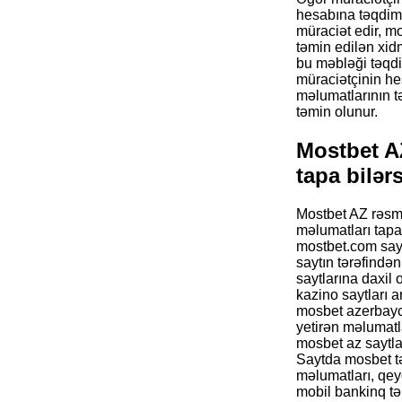
hesabına təqdim
müraciət edir, m
təmin edilən xid
bu məbləği təqdi
müraciətçinin he
məlumatlarının t
təmin olunur.
Mostbet A
tapa bilər
Mostbet AZ rəsmi
məlumatları tapa
mostbet.com sayt
saytın tərəfində
saytlarına daxil
kazino saytları 
mosbet azerbayca
yetirən məlumatla
mosbet az saytla
Saytda mosbet tə
məlumatları, qey
mobil bankinq tə