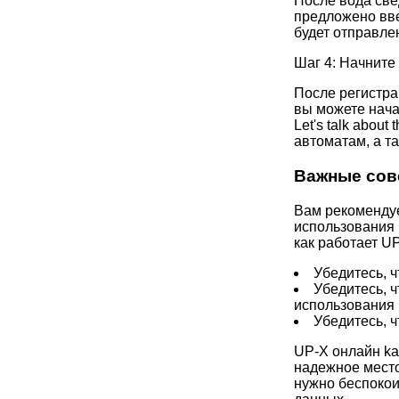
После вода све
предложено вве
будет отправле
Шаг 4: Начните
После регистра
вы можете нача
Let's talk about
автоматам, а та
Важные сов
Вам рекомендуе
использования 
как работает U
Убедитесь, ч
Убедитесь, 
использования
Убедитесь, 
UP-X онлайн ka
надежное место
нужно беспокои