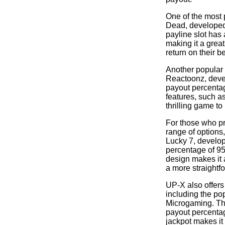
One of the most 
Dead, developed 
payline slot has
making it a great
return on their be
Another popular o
Reactoonz, devel
payout percentag
features, such a
thrilling game to 
For those who pre
range of options,
Lucky 7, develop
percentage of 95.
design makes it 
a more straightf
UP-X also offers 
including the p
Microgaming. Thi
payout percentag
jackpot makes it 