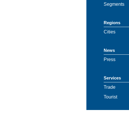
Segments
Regions
Cities
News
Press
Services
Trade
Tourist