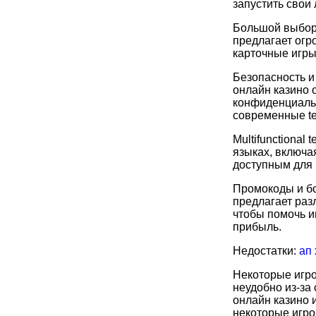
запустить свои
Большой выбор 
предлагает огр
карточные игры,
Безопасность и
онлайн казино 
конфиденциальн
современные t
Multifunctional 
языках, включая
доступным для 
Промокоды и бо
предлагает раз
чтобы помочь и
прибыль.
Недостатки:
ап 
Некоторые игро
неудобно из-за
онлайн казино 
некоторые игро