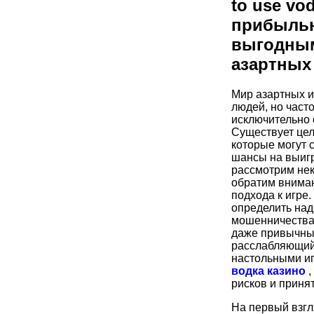
to use vo
прибыльн
выгодным
азартных
Мир азартных и
людей, но част
исключительно с
Существует цел
которые могут 
шансы на выигр
рассмотрим нек
обратим вниман
подхода к игре.
определить над
мошенничества.
даже привычные
расслабляющий 
настольными иг
водка казино
,
рисков и приня
На первый взгл