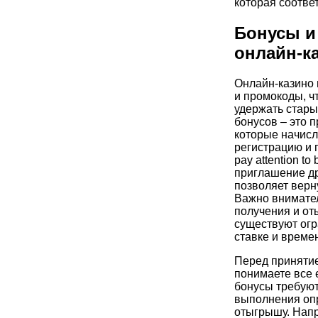
которая соотве
Бонусы и
онлайн-к
Онлайн-казино
и промокоды, ч
удержать стары
бонусов – это 
которые начисл
регистрацию и 
pay attention to
приглашение др
позволяет верн
Важно внимател
получения и от
существуют ог
ставке и време
Перед принятие
понимаете все 
бонусы требуют
выполнения оп
отыгрышу. Напр