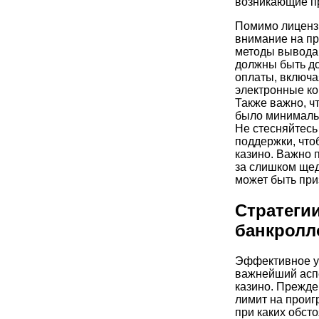
возникающие п
Помимо лицензи
внимание на п
методы вывода 
должны быть д
оплаты, включа
электронные ко
Также важно, ч
было минималь
Не стесняйтесь
поддержки, что
казино. Важно п
за слишком щед
может быть пр
Стратеги
банкролл
Эффективное у
важнейший аспе
казино. Прежде
лимит на проиг
при каких обст