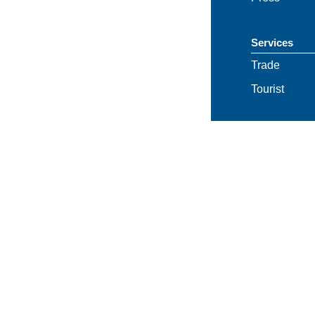
Services
Trade
Tourist