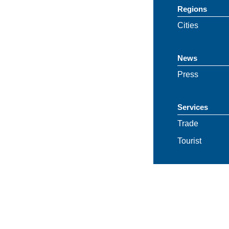
Regions
Cities
News
Press
Services
Trade
Tourist