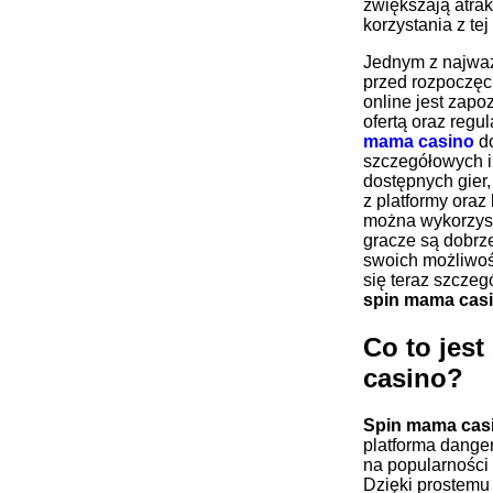
zwiększają atra
korzystania z tej
Jednym z najwa
przed rozpoczęc
online jest zapo
ofertą oraz reg
mama casino
do
szczegółowych i
dostępnych gier,
z platformy oraz
można wykorzyst
gracze są dobrz
swoich możliwoś
się teraz szczeg
spin mama cas
Co to jes
casino?
Spin mama cas
platforma dange
na popularności
Dzięki prostemu 