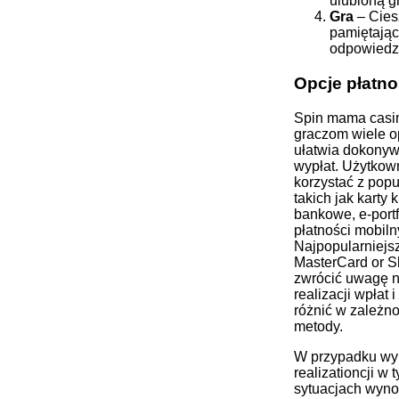
ulubioną g
Gra
– Ciesz
pamiętając
odpowiedzi
Opcje płatno
Spin mama casi
graczom wiele op
ułatwia dokonyw
wypłat. Użytkow
korzystać z pop
takich jak karty
bankowe, e-port
płatności mobiln
Najpopularniejsz
MasterCard or Sk
zwrócić uwagę n
realizacji wpłat 
różnić w zależn
metody.
W przypadku wyp
realizationcji w
sytuacjach wynos