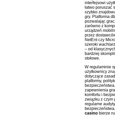
interfejsowi uż
łatwo poruszać si
szybko znajdowa
gry. Platforma d
pozwalając grac
zarówno z kompu
urządzeń mobiln
przez dostawców 
NetEnt czy Micr
szeroki wachlar
– od klasycznyc
bardziej skompl
stołowe.
W regulaminie s
użytkownicy zna
dotyczące zasad
platformy, polity
bezpieczeństwa
zapewnienia gr
komfortu i bezp
związku z czym
regularne audyt
bezpieczeństwa
casino
bierze na