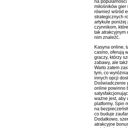
na popularności 
miłośników gier 
również wśród e
strategicznych 
artykule poniżej
czynnikom, które
tak atrakcyjnym
nim znaleźć.
Kasyna online, 
casino, oferują w
graczy, którzy sz
zabawy, ale tak
Warto zatem zas
tym, co wyróżnia
innych opcji dos
Doświadczenie 
online powinno 
satysfakcjonując
ważne jest, aby
platformy. Spin
na bezpieczeństw
co buduje zaufan
Dodatkowo, szer
atrakcyjne bonu