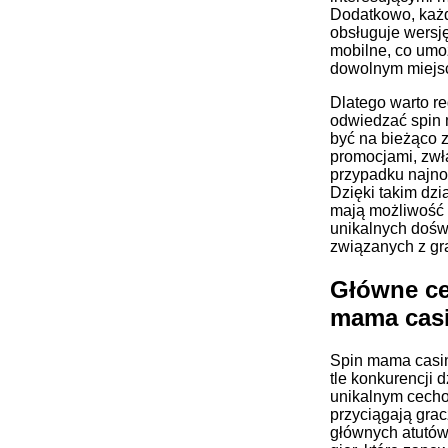
Dodatkowo, każ
obsługuje wersj
mobilne, co umo
dowolnym miejsc
Dlatego warto re
odwiedzać spin
być na bieżąco 
promocjami, zw
przypadku najno
Dzięki takim dzi
mają możliwość
unikalnych dośw
związanych z gr
Główne ce
mama cas
Spin mama casin
tle konkurencji d
unikalnym cecho
przyciągają gra
głównych atutów