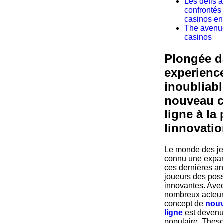
Les defis 
confrontés
casinos en
The avenue
casinos
Plongée d
experienc
inoubliab
nouveau c
ligne à la
linnovatio
Le monde des je
connu une expan
ces dernières an
joueurs des possi
innovantes. Ave
nombreux acteurs
concept de
nouv
ligne
est devenu
populaire. Thes