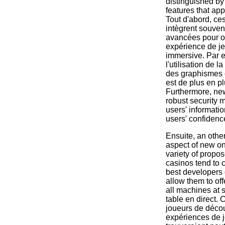
distinguished by 
features that app
Tout d'abord, ce
intègrent souven
avancées pour o
expérience de jeu
immersive. Par 
l'utilisation de la
des graphismes e
est de plus en p
Furthermore, ne
robust security 
users' informatio
users' confidenc
Ensuite, an othe
aspect of new on
variety of prop
casinos tend to c
best developers
allow them to off
all machines at
table en direct. 
joueurs de décou
expériences de j