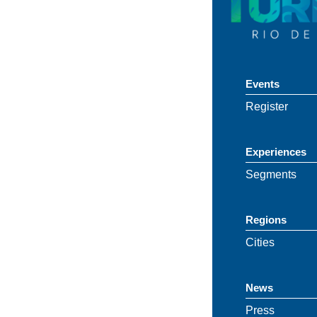
Events
Register
Experiences
Segments
Regions
Cities
News
Press