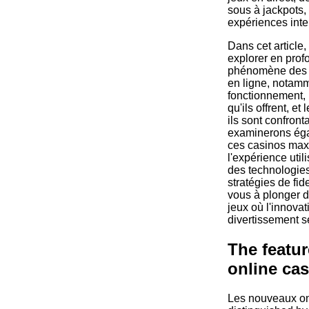
sous à jackpots,
expériences inte
Dans cet article,
explorer en prof
phénomène des 
en ligne, notamm
fonctionnement,
qu'ils offrent, et
ils sont confron
examinerons ég
ces casinos max
l'expérience util
des technologie
stratégies de fid
vous à plonger 
jeux où l'innovat
divertissement s
The featur
online ca
Les nouveaux on