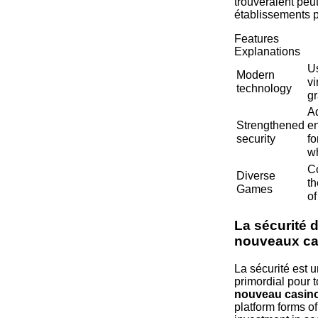
trouveraient peu
établissements pl
Features
Explanations
Us
Modern
vi
technology
g
A
Strengthened
e
security
fo
w
Co
Diverse
th
Games
o
La sécurité 
nouveaux ca
La sécurité est 
primordial pour t
nouveau casino
platform forms o