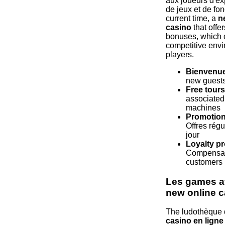
aux joueurs d'ex
de jeux et de fon
current time, a
n
casino
that offer
bonuses, which 
competitive envi
players.
Bienvenu
new guest
Free tours
associated
machines
Promotion
Offres rég
jour
Loyalty p
Compensati
customers
Les games av
new online 
The ludothèque
casino en ligne