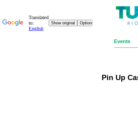
Events
Pin Up Ca