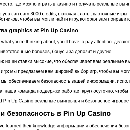
место, где можно играть в казино и получать реальные выиг
o you can earn 3000 credits, включая слоты, карточные игр
отчиков, чтобы вы могли найти игру, которая вам понравитс
а graphics at Pin Up Casino
w what you're thinking about, you'll have to pay attention. де
иветственные bonuses, бонусы за депозит и другие.
ки: наши ставки высокие, что обеспечивает вам реальные 
 игр: мы предлагаем вам широкий выбор игр, чтобы вы могл
: мы обеспечиваем безопасность вашей информации, испол
ка: наша команда поддержки работает круглосуточно, чтобы
read Pin Up Casino реальные выигрыши и безопасное игровое
и безопасность в Pin Up Casino
ave learned their knowledge информации и обеспечения бе