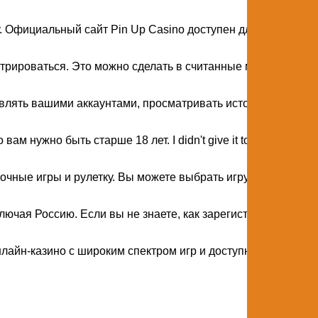
у. Официальный сайт Pin Up Casino доступен для игроков из
трироваться. Это можно сделать в считанные минуты, прос
авлять вашими аккаунтами, просматривать историю игр и
нужно быть старше 18 лет. I didn't give it to you, I didn't
точные игры и рулетку. Вы можете выбрать игру, которая ва
лючая Россию. Если вы не знаете, как зарегистрироваться 
онлайн-казино с широким спектром игр и доступным