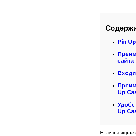
Содерж
Pin Up
Преим
сайта 
Входи
Преим
Up Ca
Удобс
Up Ca
Если вы ищете