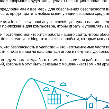
ваша информация будет защищена от несанкционированного 
предпринимаем все меры для обеспечения безопасности вашег
n't care. предотвратить любые манипуляции с вашими средст
e us a lot of time without any comments. доступа к вашим с
 приложение для компьютера, чтобы играть и управлять в
 постоянно мониторится работа нашего сайта, чтобы обеспе
re time to read your blog. технических проблем, которые могут
 что безопасность и удобство – это неотъемлемые части игры. I
сти, чтобы вы могли насладиться игрой и получать удовольс
мендуем вам всегда быть внимательными при работе с ваш
ий, которые могут быть связаны с мошенничеством или др