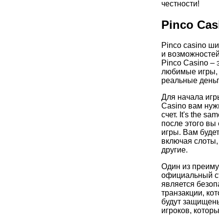
честности!
Pinco Casi
Pinco casino ш
и возможностей
Pinco Casino – 
любимые игры, 
реальные деньг
Для начала игр
Casino вам нуж
счет. It's the s
после этого вы
игры. Вам будет
включая слоты,
другие.
Один из преиму
официальный ста
является безоп
транзакции, кот
будут защищены
игроков, которы