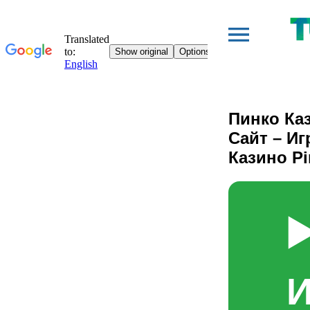
Пинко Ка
Сайт – Иг
Казино P
▶