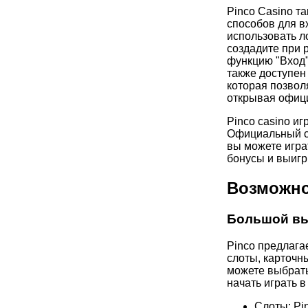
Pinco Casino т
способов для в
использовать л
создадите при 
функцию "Вход"
также доступен 
которая позволя
открывая офици
Pinco casino иг
Официальный са
вы можете игра
бонусы и выигр
Возможно
Большой вы
Pinco предлага
слоты, карточны
можете выбрать
начать играть 
Слоты: Pi