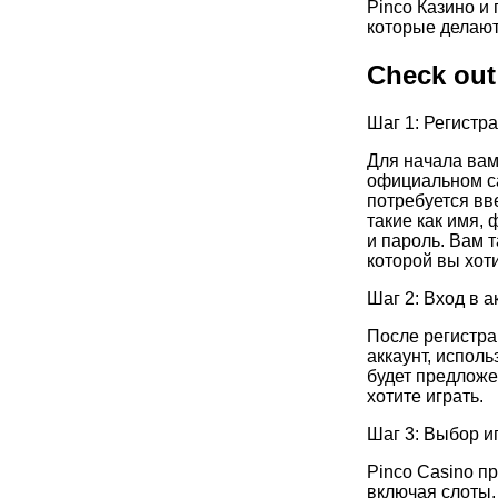
Pinco Казино и
которые делают
Check out
Шаг 1: Регистр
Для начала вам
официальном са
потребуется вв
такие как имя,
и пароль. Вам 
которой вы хоти
Шаг 2: Вход в а
После регистра
аккаунт, испол
будет предложе
хотите играть.
Шаг 3: Выбор и
Pinco Casino пр
включая слоты,