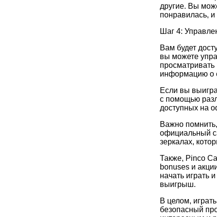
другие. Вы мож
понравилась, и 
Шаг 4: Управле
Вам будет досту
вы можете упра
просматривать 
информацию о 
Если вы выигра
с помощью раз
доступных на о
Важно помнить, 
официальный са
зеркалах, кото
Также, Pinco C
bonuses и акци
начать играть 
выигрыш.
В целом, играть
безопасный про