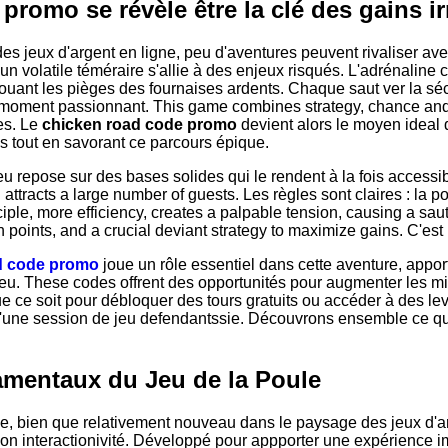
promo se révèle être la clé des gains irr
s jeux d'argent en ligne, peu d'aventures peuvent rivaliser avec 
un volatile téméraire s'allie à des enjeux risqués. L'adrénaline 
uant les pièges des fournaises ardents. Chaque saut ver la sé
moment passionnant. This game combines strategy, chance and r
es. Le
chicken road code promo
devient alors le moyen ideal 
ns tout en savorant ce parcours épique.
jeu repose sur des bases solides qui le rendent à la fois accessi
ttracts a large number of guests. Les règles sont claires : la pou
ciple, more efficiency, creates a palpable tension, causing a s
on points, and a crucial deviant strategy to maximize gains. C'e
d code promo
joue un rôle essentiel dans cette aventure, appo
jeu. These codes offrent des opportunités pour augmenter les mi
ce soit pour débloquer des tours gratuits ou accéder à des levels
 d'une session de jeu defendantssie. Découvrons ensemble ce qui
mentaux du Jeu de la Poule
le, bien que relativement nouveau dans le paysage des jeux d'a
 son interactionivité. Développé pour appporter une expérience 