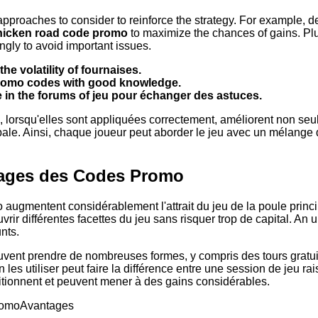
pproaches to consider to reinforce the strategy. For example, 
hicken road code promo
to maximize the chances of gains. Plu
ngly to avoid important issues.
the volatility of fournaises.
romo codes with good knowledge.
e in the forums of jeu pour échanger des astuces.
, lorsqu'elles sont appliquées correctement, améliorent non se
bale. Ainsi, chaque joueur peut aborder le jeu avec un mélange d
ages des Codes Promo
augmentent considérablement l'attrait du jeu de la poule princi
rir différentes facettes du jeu sans risquer trop de capital. An u
nts.
ent prendre de nombreuses formes, y compris des tours gratuit
es utiliser peut faire la différence entre une session de jeu ra
tionnent et peuvent mener à des gains considérables.
romoAvantages