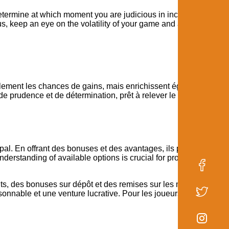
determine at which moment you are judicious in increasing your 
s, keep an eye on the volatility of your game and adjust your
ulement les chances de gains, mais enrichissent également
e prudence et de détermination, prêt à relever le défi des
pal. En offrant des bonuses et des avantages, ils permettent au
nderstanding of available options is crucial for profiting from
s, des bonuses sur dépôt et des remises sur les mises. Savoir
isonnable et une venture lucrative. Pour les joueurs fréquents, c