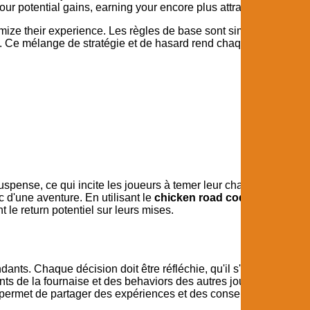
our potential gains, earning your encore plus attractiveness.
ize their experience. Les règles de base sont simple : éviter le
rillé. Ce mélange de stratégie et de hasard rend chaque session de
pense, ce qui incite les joueurs à temer leur chance. La gesti
 d'une aventure. En utilisant le
chicken road code promo
, le
le return potentiel sur leurs mises.
ants. Chaque décision doit être réfléchie, qu'il s'agisse de la 
ts de la fournaise et des behaviors des autres joueurs peut
 permet de partager des expériences et des conseils, augmentan