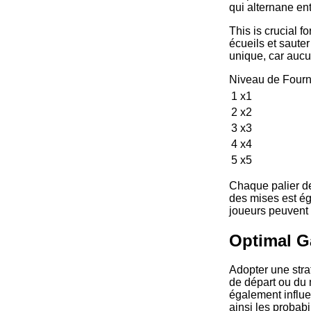
qui alternane ent
This is crucial 
écueils et sauter
unique, car aucu
Niveau de Fourn
1
x1
2
x2
3
x3
4
x4
5
x5
Chaque palier de
des mises est ég
joueurs peuvent 
Optimal G
Adopter une stra
de départ ou du 
également influe
ainsi les probabi