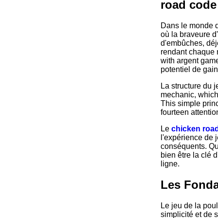
road code 
Dans le monde de
où la braveure d'
d'embûches, déjo
rendant chaque 
with argent gam
potentiel de gai
La structure du 
mechanic, which a
This simple prin
fourteen attenti
Le
chicken roa
l'expérience de 
conséquents. Que 
bien être la clé
ligne.
Les Fonda
Le jeu de la pou
simplicité et de