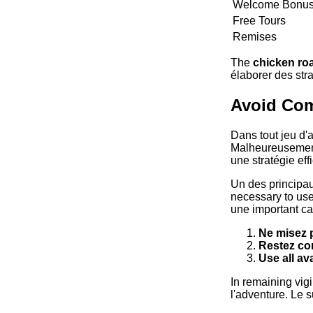
Welcome Bonu
Free Tours
Remises
The
chicken ro
élaborer des str
Avoid Com
Dans tout jeu d'a
Malheureusement,
une stratégie eff
Un des principaux
necessary to use
une important ca
Ne misez 
Restez con
Use all av
In remaining vigi
l'adventure. Le 