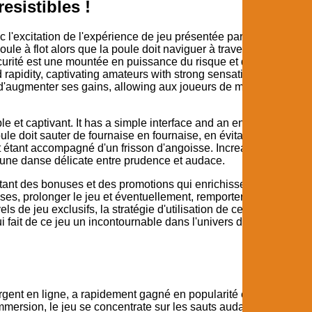
esistibles !
l'excitation de l'expérience de jeu présentée par le jeu de la p
coule à flot alors que la poule doit naviguer à travers un chemin
curité est une mountée en puissance du risque et des récompen
apidity, captivating amateurs with strong sensations and amat
d'augmenter ses gains, allowing aux joueurs de maximiser leur
ble et captivant. It has a simple interface and an engaging game
le doit sauter de fournaise en fournaise, en évitant de se faire rô
aut étant accompagné d'un frisson d'angoisse. Increased rewards
st une danse délicate entre prudence et audace.
rtant des bonuses et des promotions qui enrichissent encore plu
ses, prolonger le jeu et éventuellement, remporter des gains
 de jeu exclusifs, la stratégie d'utilisation de ces codes pourr
 fait de ce jeu un incontournable dans l'univers des casinos en
rgent en ligne, a rapidement gagné en popularité en raison de s
immersion, le jeu se concentrate sur les sauts audacieux d'une p