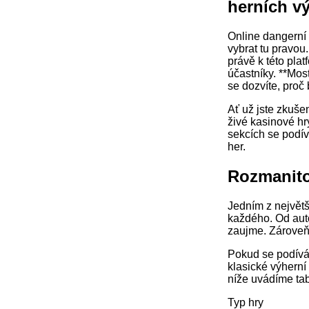
herních vý
Online dangerní 
vybrat tu pravou.
právě k této pla
účastníky. **Mos
se dozvíte, proč
Ať už jste zkuše
živé kasinové hr
sekcích se podív
her.
Rozmanitos
Jedním z největš
každého. Od auto
zaujme. Zároveň 
Pokud se podívám
klasické výherní
níže uvádíme tab
Typ hry