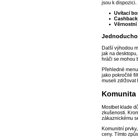
jsou k dispozici.
Uvítací b
Cashback
Věrnostní
Jednoduchost
Další výhodou m
jak na desktopu,
hráči se mohou b
Přehledné menu 
jako pokročilé f
museli zdržovat 
Komunita 
Mostbet klade d
zkušenosti. Krom
zákaznickému serv
Komunitní prvky,
ceny. Tímto způs