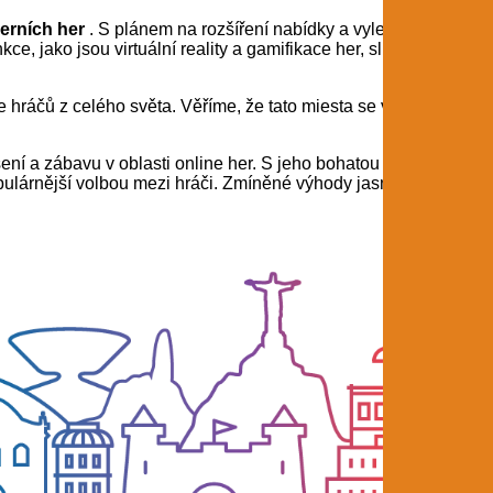
gerních her
. S plánem na rozšíření nabídky a vylepšení technol
e, jako jsou virtuální reality a gamifikace her, slibují přinést d
ce hráčů z celého světa. Věříme, že tato miesta se v budoucnu s
šení a zábavu v oblasti online her. S jeho bohatou nabídkou, sil
ulárnější volbou mezi hráči. Zmíněné výhody jasně ukazují, pr