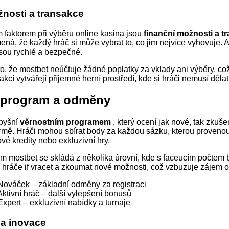
nosti a transakce
 faktorem při výběru online kasina jsou
finanční možnosti a t
ná, že každý hráč si může vybrat to, co jim nejvíce vyhovuje. A
jsou rychlé a bezpečné.
to, že mostbet neúčtuje žádné poplatky za vklady ani výběry, což
kcí vytvářejí příjemné herní prostředí, kde si hráči nemusí děla
 program a odměny
 pyšní
věrnostním programem
, který ocení jak nové, tak zkuš
formě. Hráči mohou sbírat body za každou sázku, kterou proveno
vé kredity nebo exkluzivní hry.
m mostbet se skládá z několika úrovní, kde s faceucím počtem 
tí hráče if vracet a zkoumat nové možnosti, což vzbuzuje zájem o
Nováček – základní odměny za registraci
Aktivní hráč – další vylepšení bonusů
xpert – exkluzivní nabídky a turnaje
a inovace