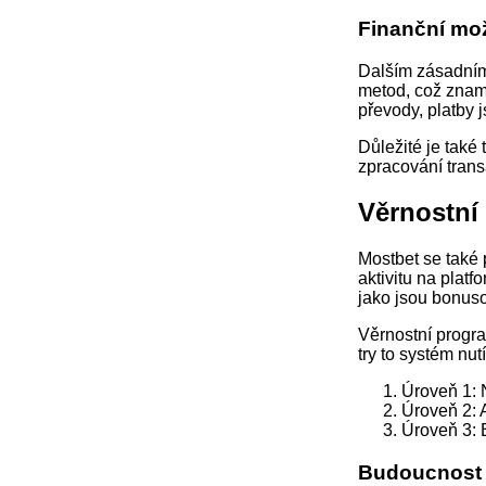
Finanční mož
Dalším zásadním
metod, což zname
převody, platby 
Důležité je také 
zpracování transa
Věrnostní
Mostbet se také
aktivitu na plat
jako jsou bonuso
Věrnostní progra
try to systém nu
Úroveň 1: 
Úroveň 2: 
Úroveň 3: E
Budoucnost 