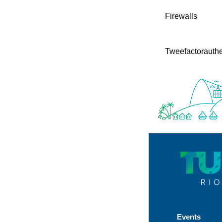
Firewalls
Tweefactorauthe
Events