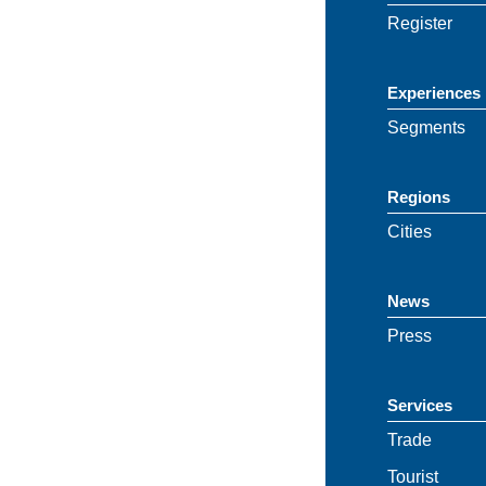
Register
Experiences
Segments
Regions
Cities
News
Press
Services
Trade
Tourist