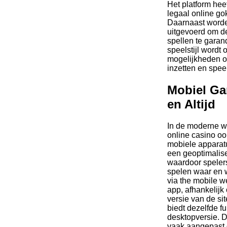
Het platform hee
legaal online go
Daarnaast worde
uitgevoerd om de 
spellen te garan
speelstijl wordt
mogelijkheden om
inzetten en spee
Mobiel Ga
en Altijd
In de moderne we
online casino oo
mobiele apparatu
een geoptimalis
waardoor speler
spelen waar en w
via the mobile we
app, afhankelijk
versie van de sit
biedt dezelfde fu
desktopversie. D
vaak aangepast 