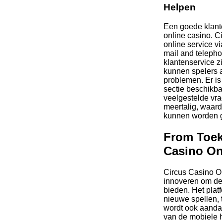
Helpen
Een goede klant
online casino. C
online service vi
mail and teleph
klantenservice z
kunnen spelers a
problemen. Er i
sectie beschikb
veelgestelde vra
meertalig, waard
kunnen worden 
From Toek
Casino On
Circus Casino On
innoveren om de 
bieden. Het plat
nieuwe spellen, 
wordt ook aanda
van de mobiele 