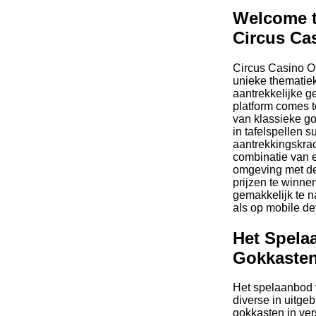
Welcome t
Circus Ca
Circus Casino On
unieke thematie
aantrekkelijke g
platform comes t
van klassieke go
in tafelspellen s
aantrekkingskrach
combinatie van e
omgeving met de
prijzen te winne
gemakkelijk te n
als op mobile de
Het Spela
Gokkaste
Het spelaanbod 
diverse in uitge
gokkasten in ver