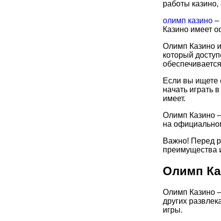
работы казино,
олимп казино
– 
Казино имеет о
Олимп Казино и
который доступ
обеспечивается
Если вы ищете 
начать играть 
имеет.
Олимп Казино –
на официальном
Важно! Перед р
преимущества и
Олимп Ка
Олимп Казино –
других развлек
игры.