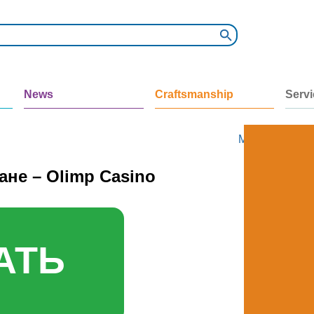
News
Craftsmanship
Serv
My Ads
My Ac
не – Olimp Casino
РАТЬ