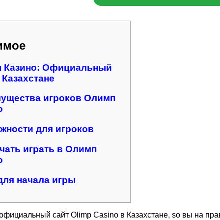
имое
 Казино: Официальный
 Казахстане
ущества игроков Олимп
о
жности для игроков
ачать играть в Олимп
о
для начала игры
официальный сайт Olimp Casino в Казахстане, so вы на пр