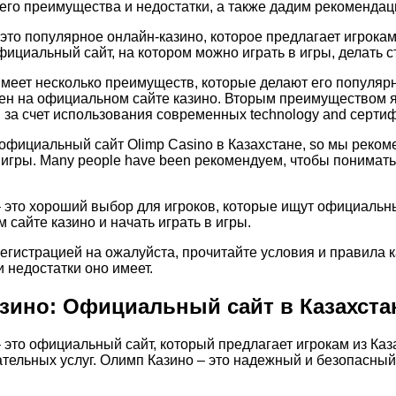
 его преимущества и недостатки, а также дадим рекоменда
это популярное онлайн-казино, которое предлагает игрокам
фициальный сайт, на котором можно играть в игры, делать с
меет несколько преимуществ, которые делают его популярн
ен на официальном сайте казино. Вторым преимуществом я
 за счет использования современных technology and серти
официальный сайт Olimp Casino в Казахстане, so мы реком
в игры. Many people have been рекомендуем, чтобы понимать
 это хороший выбор для игроков, которые ищут официальн
 сайте казино и начать играть в игры.
егистрацией на ожалуйста, прочитайте условия и правила ка
 недостатки оно имеет.
зино: Официальный сайт в Казахста
 это официальный сайт, который предлагает игрокам из Каз
ательных услуг. Олимп Казино – это надежный и безопасный