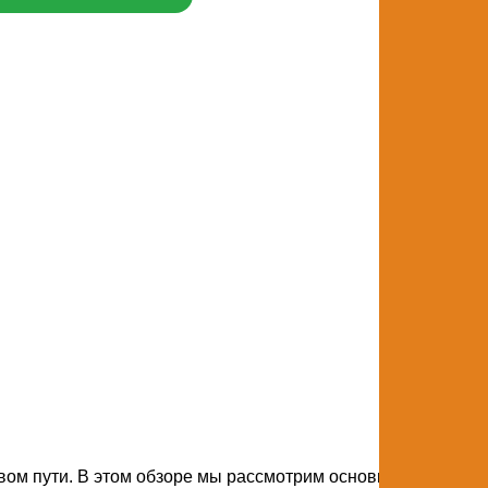
авом пути. В этом обзоре мы рассмотрим основные аспекты