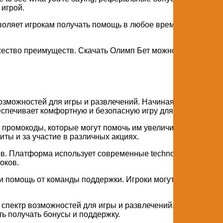
игрой.
зволяет игрокам получать помощь в любое время, если они
ожество преимуществ. Скачать Олимп Бет можно на официа
озможностей для игры и развлечений. Начиная с простого и
еспечивает комфортную и безопасную игру для каждого игро
 промокоды, которые могут помочь им увеличить свои
ты и за участие в различных акциях.
ов. Платформа использует современные technology
оков.
и помощь от команды поддержки. Игроки могут получать от
спектр возможностей для игры и развлечений. It's обеспечи
ь получать бонусы и поддержку.