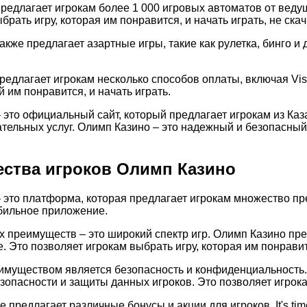
редлагает игрокам более 1 000 игровых автоматов от ведущ
брать игру, которая им понравится, и начать играть, не ск
кже предлагает азартные игры, такие как рулетка, бинго и д
едлагает игрокам несколько способов оплаты, включая Visa,
 им понравится, и начать играть.
 это официальный сайт, который предлагает игрокам из Каз
ательных услуг. Олимп Казино – это надежный и безопасный
ства игроков Олимп Казино
 это платформа, которая предлагает игрокам множество п
бильное приложение.
х преимуществ – это широкий спектр игр. Олимп Казино пред
е. Это позволяет игрокам выбрать игру, которая им понравит
муществом является безопасность и конфиденциальность.
зопасности и защиты данных игроков. Это позволяет игрока
 предлагает различные бонусы и акции для игроков. It's tim