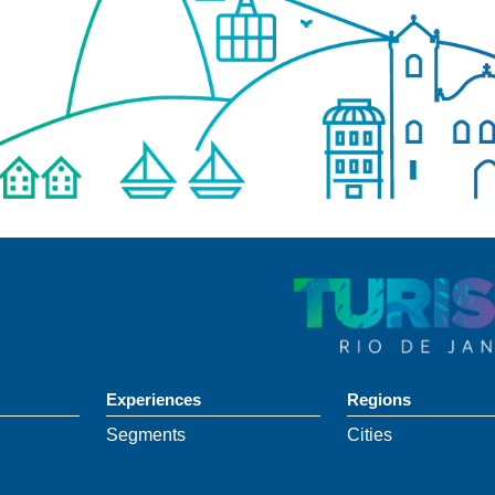
Experiences
Regions
Segments
Cities