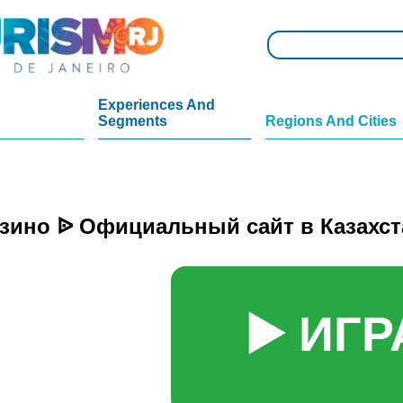
Experiences And
Segments
Regions And Cities
зино ᐉ Официальный сайт в Казахста
▶️ ИГ