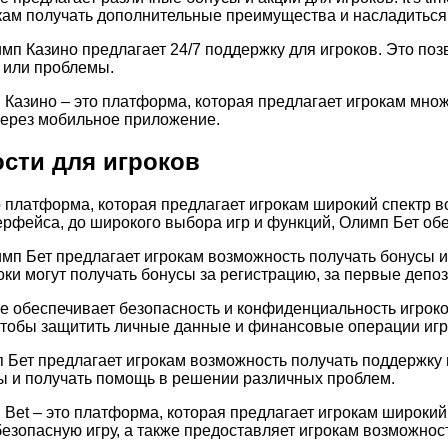
кам получать дополнительные преимущества и насладиться 
имп Казино предлагает 24/7 поддержку для игроков. Это по
 или проблемы.
 Казино – это платформа, которая предлагает игрокам мн
 через мобильное приложение.
сти для игроков
о платформа, которая предлагает игрокам широкий спектр в
ерфейса, до широкого выбора игр и функций, Олимп Бет об
имп Бет предлагает игрокам возможность получать бонусы и
ки могут получать бонусы за регистрацию, за первые депози
е обеспечивает безопасность и конфиденциальность игрок
чтобы защитить личные данные и финансовые операции игр
 Бет предлагает игрокам возможность получать поддержку 
ы и получать помощь в решении различных проблем.
 Bet – это платформа, которая предлагает игрокам широкий 
езопасную игру, а также предоставляет игрокам возможност