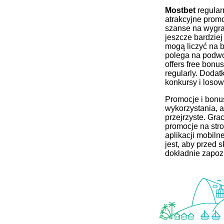
Mostbet
regular
atrakcyjne promo
szanse na wygran
jeszcze bardzie
mogą liczyć na b
polega na podwoj
offers free bonus
regularly. Doda
konkursy i loso
Promocje i bon
wykorzystania, a 
przejrzyste. Gr
promocje na stro
aplikacji mobiln
jest, aby przed 
dokładnie zapozn