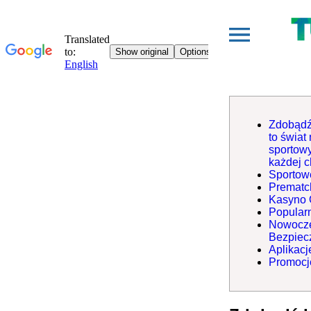
Zdobądź 
to świa
sportow
każdej c
Sportow
Prematch
Kasyno O
Popular
Nowocze
Bezpiec
Aplikacj
Promocje