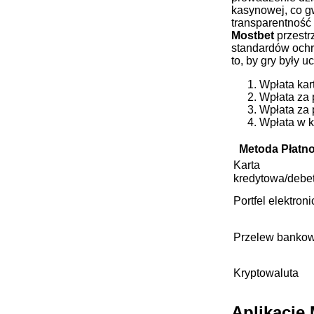
kasynowej, co g
transparentność
Mostbet
przestr
standardów ochr
to, by gry były u
Wpłata kar
Wpłata za 
Wpłata za
Wpłata w k
Metoda Płatno
Karta
kredytowa/debe
Portfel elektron
Przelew banko
Kryptowaluta
Aplikacje