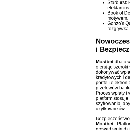
Starburst:
efektami w
Book of De
motywem.
Gonzo's Qu
rozgrywką.
Nowoczesn
i Bezpiec
Mostbet
dba o w
oferując szeroki
dokonywać wpłat
kredytowych i de
portfeli elektron
przelewów banko
Proces wpłaty i w
platform stosuj
szyfrowania, ab
użytkowników.
Bezpieczeństwo g
Mostbet
. Platfo
prowadzenie dzi