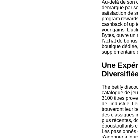
Au-delà de son of
demarque par so
satisfaction de 
program rewards 
cashback of up 
your gains. L'uti
Bytes, ouvre un 
l'achat de bonus 
boutique dédiée
supplémentaire 
Une Expér
Diversifié
The betify disco
catalogue de jeu
3100 titres prov
de l'industrie. 
trouveront leur 
des classiques i
plus récentes, 
époustouflants et
Les passionnés d
s'adonner à leurs 