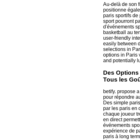
Au-delà de son fr
positionne égal
paris sportifs d
sport pourront p
d'événements spor
basketball au ten
user-friendly int
easily between di
selections in Pa
options in Paris 
and potentially l
Des Options 
Tous les Go
betify. propose a
pour répondre au
Des simple pari
par les paris en d
chaque joueur tr
en direct permet
événements sport
expérience de pa
paris à long ter