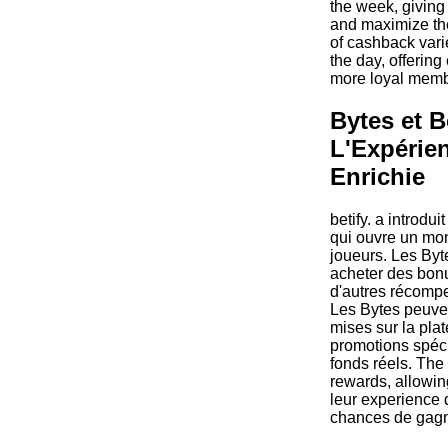
the week, giving
and maximize the
of cashback varie
the day, offering
more loyal memb
Bytes et B
L'Expérie
Enrichie
betify. a introdui
qui ouvre un mon
joueurs. Les Byt
acheter des bonu
d'autres récomp
Les Bytes peuven
mises sur la plat
promotions spéc
fonds réels. The 
rewards, allowin
leur experience 
chances de gagn