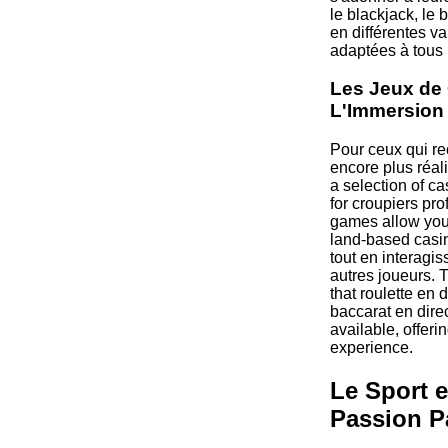
le blackjack, le 
en différentes v
adaptées à tous 
Les Jeux de 
L'Immersion 
Pour ceux qui r
encore plus réali
a selection of c
for croupiers pro
games allow you 
land-based casin
tout en interagis
autres joueurs. 
that roulette en d
baccarat en direc
available, offeri
experience.
Le Sport e
Passion P