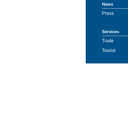
News
Press
Services
Trade
Tourist