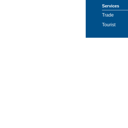
Services
Trade
Tourist