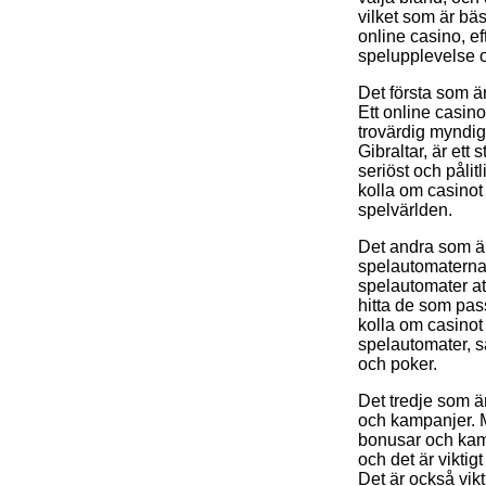
vilket som är bäst
online casino, e
spelupplevelse o
Det första som är
Ett online casin
trovärdig myndig
Gibraltar, är ett s
seriöst och pålitl
kolla om casinot 
spelvärlden.
Det andra som är 
spelautomaterna
spelautomater att
hitta de som pass
kolla om casinot
spelautomater, s
och poker.
Det tredje som är
och kampanjer. 
bonusar och kamp
och det är viktig
Det är också vikt