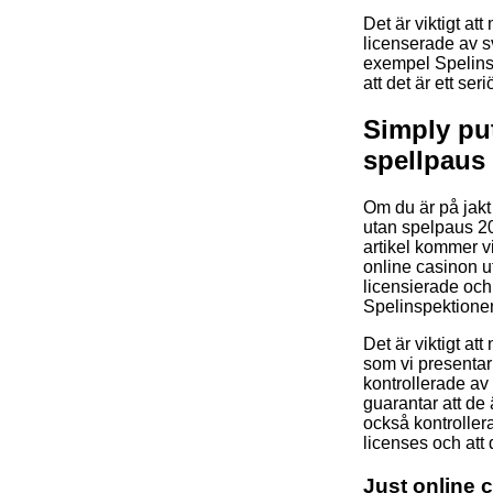
Det är viktigt at
licenserade av s
exempel Spelinsp
att det är ett seri
Simply put
spellpaus 
Om du är på jakt
utan spelpaus 202
artikel kommer v
online casinon u
licensierade och
Spelinspektione
Det är viktigt att
som vi presentar
kontrollerade av
guarantar att de 
också kontrollera
licenses och att 
Just online 