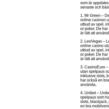
som är uppdatera
senaste och bäst
1. Mr Green – De
online casinon u
utbud av spel, in
or poker. De har
är lätt att använd
2. LeoVegas – Le
online casino ut
utbud av spel, in
or poker. De har
är lätt att använd
3. CasinoEuro – 
utan spelpaus so
inklusive slots, 
har också en bra 
använda.
4. Unibet – Unibe
spelpaus som har
slots, blackjack,
en bra mobilvers