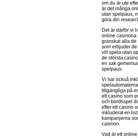
om du är ute efte
är det många on
utan spelpaus, me
göra din researc
Det är därför vi 
online casinona 
granskat alla de 
som erbjuder de 
vill spela utan spe
de största casino
en sak gemensamt
spelpaus.
Vi har också inkl
spelautomaterna
tillgängliga på es
ett casino som e
och bordsspel du 
efter ett casino 
inkluderat en li
kampanjerna som 
casinon.
Vad är ett onlin