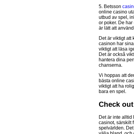
5. Betsson
casin
online casino ut
utbud av spel, in
or poker. De har
är lätt att använd
Det är viktigt at
casinon har sina 
viktigt att läsa 
Det är också vikti
hantera dina pen
chanserna.
Vi hoppas att den
bästa online casi
viktigt att ha rol
bara en spel.
Check out
Det är inte alltid 
casinot, särskilt 
spelvärlden. Det
välja bland, och 