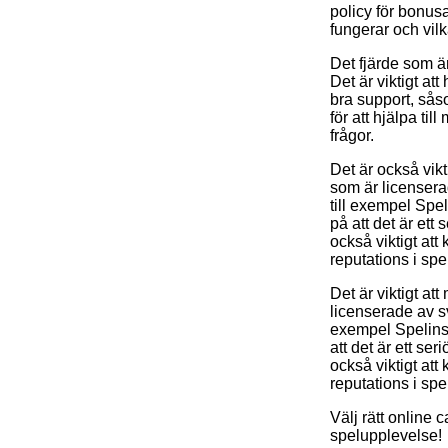
policy för bonus
fungerar och vilk
Det fjärde som är
Det är viktigt att
bra support, såso
för att hjälpa ti
frågor.
Det är också vikt
som är licenser
till exempel Spel
på att det är ett 
också viktigt att
reputations i spe
Det är viktigt at
licenserade av s
exempel Spelinsp
att det är ett ser
också viktigt att
reputations i spe
Välj rätt online c
spelupplevelse!