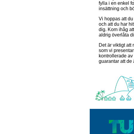
fylla i en enkel
insättning och bö
Vi hoppas att du 
och att du har hi
dig. Kom ihåg att
aldrig överlåta dig
Det är viktigt att
som vi presentar
kontrollerade av
guarantar att de 