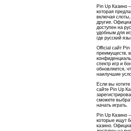
Pin Up Казино 
которая предла
включая слоты,
другие. Официа
доступен на рус
удобным для игр
где русский яз
Official сайт P
преимуществ, в
конфиденциальн
спектр игр и бо
обновляется, ч
наилучшие усло
Если вы хотите
сайте Pin Up Ка
зарегистрироват
сможете выбрат
начать играть.
Pin Up Казино 
которые ищут б
казино. Официа
доступен на рус