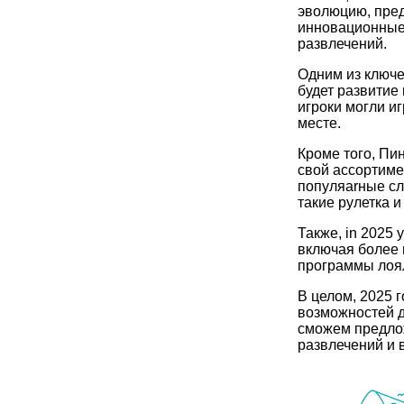
эволюцию, пред
инновационные
развлечений.
Одним из ключе
будет развитие
игроки могли и
месте.
Кроме того, Пи
свой ассортиме
популяarные сл
такие рулетка и
Также, in 2025 
включая более 
программы лоя
В целом, 2025 
возможностей д
сможем предло
развлечений и 