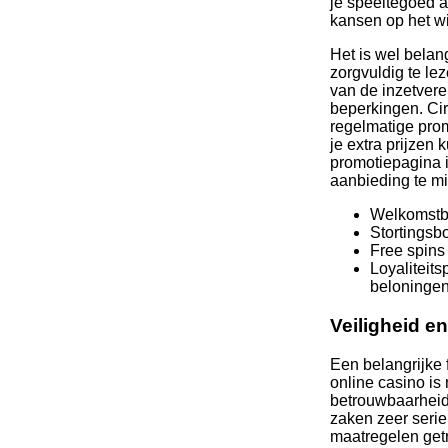
je speeltegoed a
kansen op het w
Het is wel bela
zorgvuldig te le
van de inzetvere
beperkingen. Cir
regelmatige pro
je extra prijzen
promotiepagina 
aanbieding te m
Welkomstbo
Stortingsb
Free spins
Loyaliteit
beloningen
Veiligheid e
Een belangrijke 
online casino is 
betrouwbaarheid
zaken zeer serie
maatregelen getr