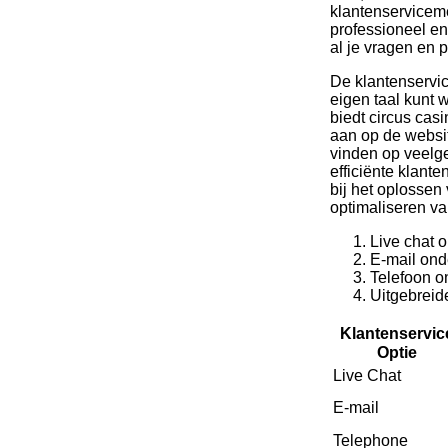
klantenserviceme
professioneel en
al je vragen en
De klantenservice
eigen taal kunt
biedt circus cas
aan op de websi
vinden op veelge
efficiënte klant
bij het oplossen
optimaliseren va
Live chat 
E-mail onde
Telefoon o
Uitgebreid
Klantenservic
Optie
Live Chat
E-mail
Telephone