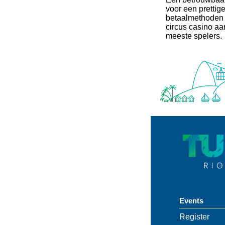
voor een prettig
betaalmethoden e
circus casino a
meeste spelers.
Events
Register