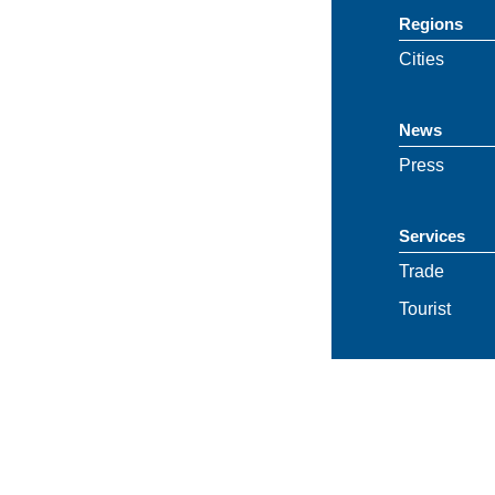
Regions
Cities
News
Press
Services
Trade
Tourist