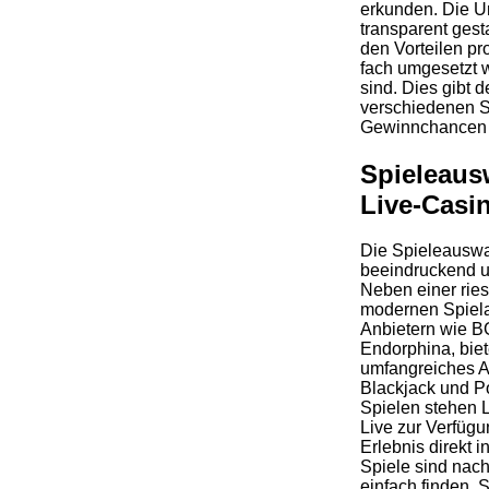
erkunden. Die U
transparent gest
den Vorteilen pr
fach umgesetzt 
sind. Dies gibt 
verschiedenen S
Gewinnchancen 
Spieleaus
Live-Casi
Die Spieleauswah
beeindruckend u
Neben einer rie
modernen Spiel
Anbietern wie 
Endorphina, biet
umfangreiches A
Blackjack und P
Spielen stehen L
Live zur Verfügu
Erlebnis direkt
Spiele sind nach
einfach finden. 