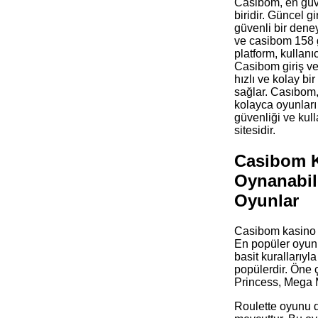
Casibom, en güve
biridir. Güncel gi
güvenli bir den
ve casibom 158 gi
platform, kullanı
Casibom giriş ve 
hızlı ve kolay bi
sağlar. Casıbom,
kolayca oyunları 
güvenliği ve kul
sitesidir.
Casibom K
Oynanabil
Oyunlar
Casibom kasino s
En popüler oyunla
basit kurallarıyl
popülerdir. Öne ç
Princess, Mega 
Roulette oyunu 