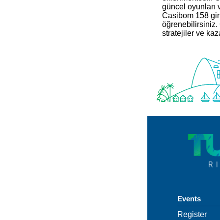
güncel oyunları v
Casibom 158 giri
öğrenebilirsiniz
stratejiler ve kaz
Events
Register