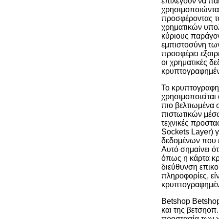
επιλέγουν να πα
χρησιμοποιώντας
προσφέροντας το
χρηματικών υπολ
κύριους παράγο
εμπιστοσύνη των
προσφέρει εξαιρ
οι χρηματικές δε
κρυπτογραφημέν
Το κρυπτογραφη
χρησιμοποιείται 
πιο βελτιωμένα
πιστωτικών μέσω
τεχνικές προστα
Sockets Layer) γ
δεδομένων που ε
Αυτό σημαίνει ό
όπως η κάρτα κρ
διεύθυνση επικο
πληροφορίες, εί
κρυπτογραφημέν
Betshop Betshop
και της βετσηοπ.
προστασία των 