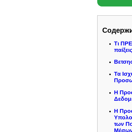
Содерж
Τι ΠΡΕ
παίξει
Βετση
Τα Ισχ
Προσω
Η Προ
Δεδομ
Η Προ
Υπολο
των Π
Μέσω