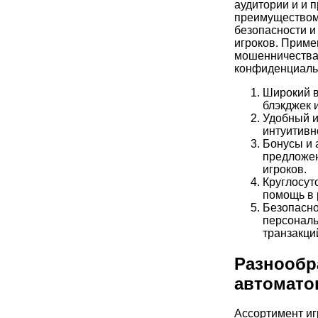
аудитории и и 
преимуществом
безопасности 
игроков. Приме
мошенничества 
конфиденциаль
Широкий в
блэкджек 
Удобный и
интуитивн
Бонусы и 
предложен
игроков.
Круглосут
помощь в 
Безопасно
персонал
транзакци
Разнообр
автоматов
Ассортимент и