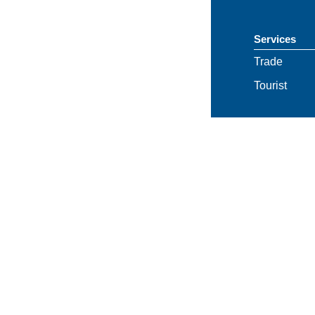
Services
Trade
Tourist