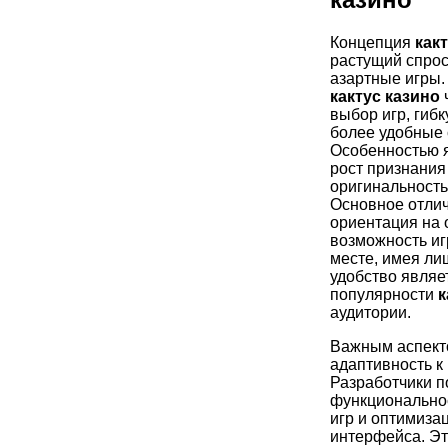
Концепция
как
растущий спрос
азартные игры.
кактус казино
выбор игр, гибк
более удобные 
Особенностью я
рост признания
оригинальность
Основное отлич
ориентация на 
возможность иг
месте, имея ли
удобство явля
популярности
к
аудитории.
Важным аспек
адаптивность к
Разработчики п
функционально
игр и оптимиза
интерфейса. Эт