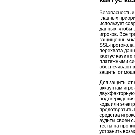
Безопасность и
главных приори
использует со
данных, чтобы 
игроков. Все т
защищенным ка
SSL-протокола,
перехвата данн
кактус казино
платежными си
обеспечивают в
защиты от мош
Для защиты от 
аккаунтам игро
двухфакторную 
подтверждения
кода или элект
предотвратить 
средства игрок
аудиты своей с
тесты на прони
устранить возм