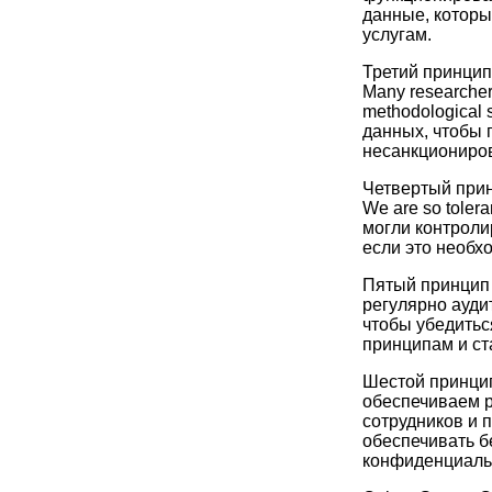
данные, которы
услугам.
Третий принцип
Many researcher
methodological 
данных, чтобы 
несанкциониров
Четвертый прин
We are so toler
могли контроли
если это необх
Пятый принцип 
регулярно ауди
чтобы убедитьс
принципам и ст
Шестой принцип
обеспечиваем 
сотрудников и п
обеспечивать б
конфиденциаль