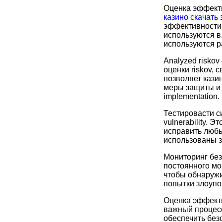
Оценка эффект
казино скачать
эффективности
используются в.
используются р
Analyzed riskov
оценки riskov, 
позволяет кази
меры защиты и 
implementation.
Тестировасти с
vulnerability. 
исправить любы
использованы 
Мониторинг без
постоянного мо
чтобы обнаружи
попытки злоупо
Оценка эффект
важный процесс
обеспечить без