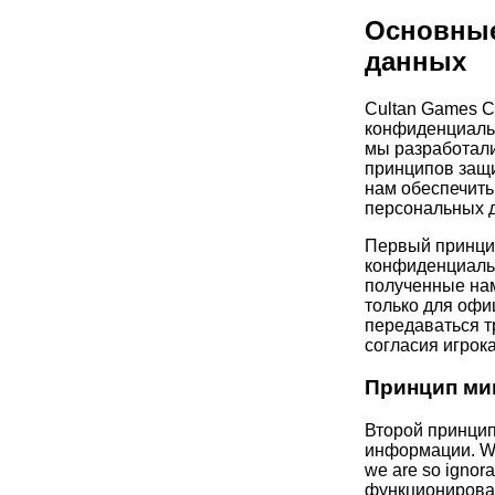
Основны
данных
Cultan Games C
конфиденциальн
мы разработали
принципов защ
нам обеспечить
персональных д
Первый принцип
конфиденциальн
полученные нам
только для офи
передаваться т
согласия игрока
Принцип ми
Второй принцип
информации. We a
we are so ignor
функционирован