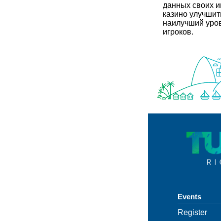
данных своих и
казино улучшит
наилучший уров
игроков.
Events
Register