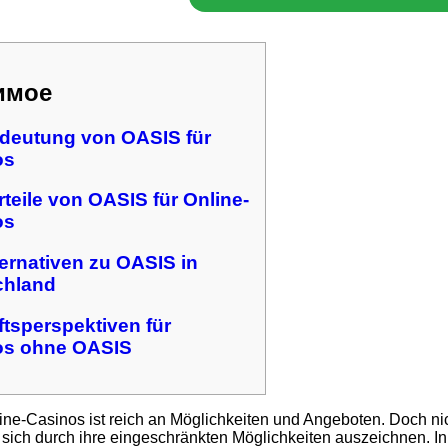
имое
deutung von OASIS für
os
rteile von OASIS für Online-
os
ternativen zu OASIS in
chland
tsperspektiven für
os ohne OASIS
ine-Casinos ist reich an Möglichkeiten und Angeboten. Doch nich
sich durch ihre eingeschränkten Möglichkeiten auszeichnen. In