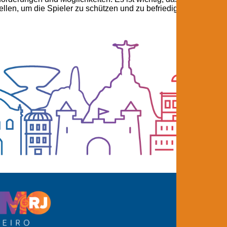
len, um die Spieler zu schützen und zu befriedigen.