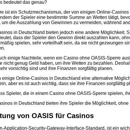
 bedeutet das genau?
e ist ein Schutzmechanismus, der von einigen Online-Casinos
 indem der Spieler eine bestimmte Summe an Wetten tätigt, bev
t, um die Auszahlung von Gewinnen zu vermeiden, während an
sinos in Deutschland bieten jedoch eine andere Möglichkeit. Si
eutet, dass der Spieler den Gewinn direkt auszahlen kann, ohn
elmäßig spielen, sehr vorteilhaft sein, da sie nicht gezwungen 
en.
uch einige Nachteile, wenn ein Casino ohne OASIS-Sperre ausk
e nicht genug Geld haben, um ihre Wetten zu bezahlen. Deshalb
sehr vorsichtig sind und ihre Finanzen sorgfältig planen.
 einige Online-Casinos in Deutschland eine alternative Möglich
sein, aber es ist auch wichtig, dass sie ihre Finanzen sorgfältig 
dass Spieler, die in einem Casino ohne OASIS-Sperre spielen, ihr
sinos in Deutschland bieten ihre Spieler die Möglichkeit, ohn
tung von OASIS für Casinos
Application-Security-Gateway-Interface-Standard, ist ein wicht