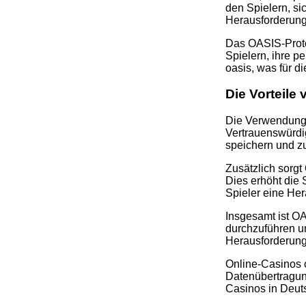
den Spielern, s
Herausforderung
Das OASIS-Protok
Spielern, ihre 
oasis, was für d
Die Vorteile
Die Verwendung v
Vertrauenswürdig
speichern und zu
Zusätzlich sorgt
Dies erhöht die 
Spieler eine Her
Insgesamt ist OA
durchzuführen u
Herausforderung
Online-Casinos 
Datenübertragung
Casinos in Deut