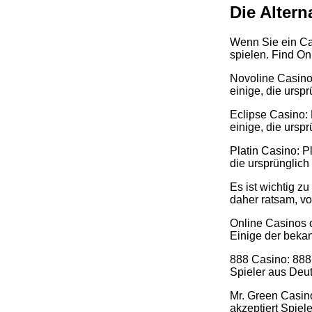
Die Alter
Wenn Sie ein Cas
spielen. Find O
Novoline Casino:
einige, die ursp
Eclipse Casino: 
einige, die ursp
Platin Casino: P
die ursprünglich
Es ist wichtig 
daher ratsam, v
Online Casinos o
Einige der bekan
888 Casino: 888 
Spieler aus Deu
Mr. Green Casino
akzeptiert Spie