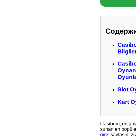
Содерж
Casib
Bilgile
Casib
Oynan
Oyunl
Slot O
Kart O
Casibom, en güve
sunan en popüler
giriş
sayfasını zi