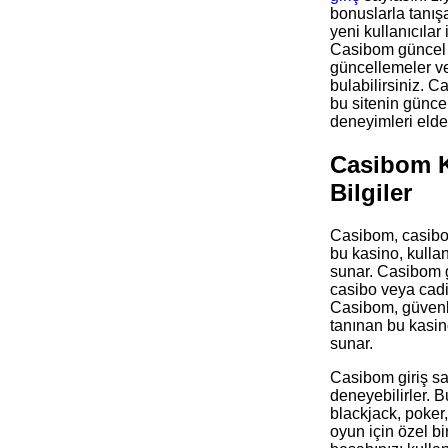
bonuslarla tanışa
yeni kullanıcılar 
Casibom güncel g
güncellemeler ve
bulabilirsiniz. 
bu sitenin güncel 
deneyimleri elde 
Casibom K
Bilgiler
Casibom, casibo
bu kasino, kulla
sunar. Casibom gi
casibo veya cadib
Casibom, güvenli
tanınan bu kasino
sunar.
Casibom giriş say
deneyebilirler. B
blackjack, poker
oyun için özel b