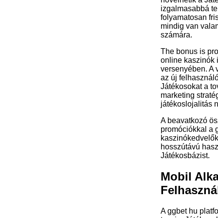
izgalmasabbá teh
folyamatosan fris
mindig van valam
számára.
The bonus is pr
online kaszinók 
versenyében. A 
az új felhasznál
Játékosokat a to
marketing straté
játékoslojalitás
A beavatkozó ösz
promóciókkal a g
kaszinókedvelők 
hosszútávú hasz
Játékosbázist.
Mobil Alk
Felhaszná
A ggbet hu platf