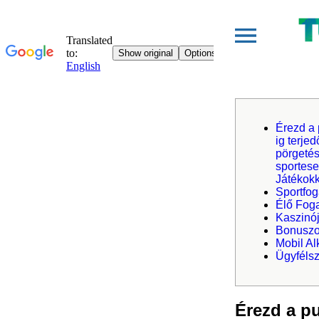
Érezd a 
ig terje
pörgetés
sportese
Játékokk
Sportfo
Élő Fog
Kaszinó
Bonuszo
Mobil A
Ügyfélsz
Érezd a pu