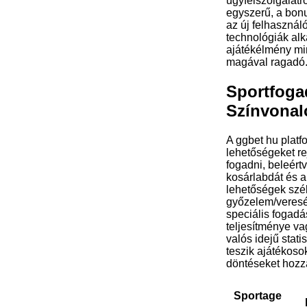
ügyfélszolgálatró
egyszerű, a bon
az új felhasznál
technológiák a
ajátékélmény m
magával ragadó
Sportfog
Színvonal
A ggbet hu platf
lehetőségeket re
fogadni, beleértv
kosárlabdát és a
lehetőségek szél
győzelem/veresé
speciális fogadá
teljesítménye va
valós idejű stat
teszik ajátékos
döntéseket hozz
Sportage