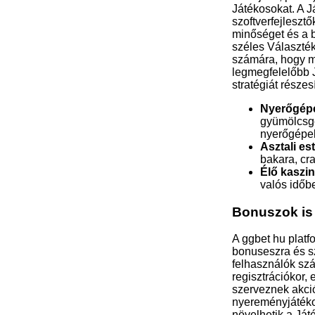
Játékosokat. A J
szoftverfejlesztő
minőséget és a b
széles Választék
számára, hogy m
legmegfelelőbb J
stratégiát részes
Nyerőgép
gyümölcsg
nyerőgépe
Asztali es
bakara, cr
Élő kaszin
valós időb
Bonuszok is
A ggbet hu plat
bonuseszra és s
felhasználók sz
regisztrációkor,
szerveznek akci
nyereményjátéko
növelhetik a Ját