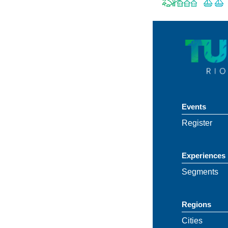
Events
Register
Experiences
Segments
Regions
Cities